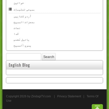
خواتین
مسیحی تعلیمات
اُردو کتابیں
معجزات المسیح
نجات
خُدا
بائبل مُقدس
یسوع ألمسیح
English Blog
Copyright 2026 by ZindagiTV.com
|
Privacy Statement
|
Terms Of
Use