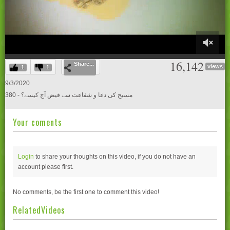
0
16,142
Share...
of
views
1
1
59
minutes,
9/3/2020
29
380 - مسیح کی دعا و شفاعت سے فیض آج کیسے؟
seconds
Your coments
Login
to share your thoughts on this video, if you do not have an
account please
first.
No comments, be the first one to comment this video!
RelatedVideos