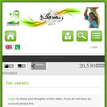
Login
|
Loading the player ...
20,530
Share...
views
10
0
07/11/2014
Your coments
Login
to share your thoughts on this video, if you do not have an
account please
first.