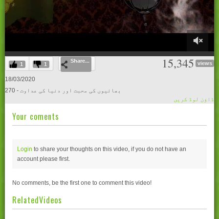
0
15,345
Share...
of
views
1
1
29
minutes,
18/03/2020
17
270 - بھائیوں کی محبت اور دنیا کی عداوت
seconds
ڈاؤن لوڈ کریں
Your coments
Login
to share your thoughts on this video, if you do not have an
account please
first.
No comments, be the first one to comment this video!
RelatedVideos