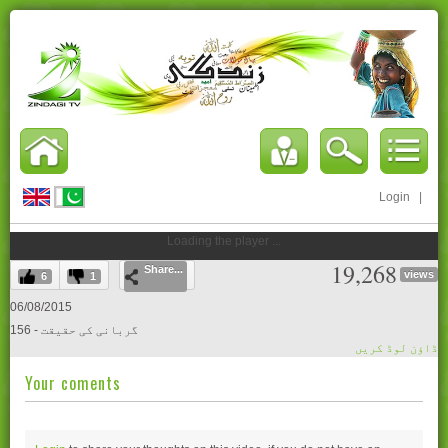
Login
|
Loading the player ...
19,268
Share...
views
6
1
06/08/2015
156 - گربانی کی حقیقت
ڈاؤن لوڈ کریں
Your coments