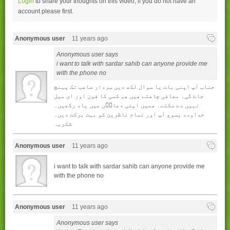
Login
to share your thoughts on this video, if you do not have an
account please
first.
Anonymous user
11 years ago
Anonymous user says
i want to talk with sardar sahib can anyone provide me
with the phone no
جناب آپ اپنی بات يا سوال لکھ ديں سردار صاھب تک پہنچ
جاۓ گی۔ معافی چاھتے ھيں ھم کسی کا فون اور ای ميل
نہيں دے سکتے۔ ھميں اپنی دعاوۢں ميں ياد رکھيں۔
خداودد يسوع آپ اور تمام ناظرين کو بہت برکت ديں۔
شکريہ
Anonymous user
11 years ago
i want to talk with sardar sahib can anyone provide me
with the phone no
Anonymous user
11 years ago
Anonymous user says