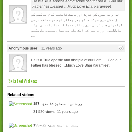
He is a True Apostle and disciple of our Lord !! .. God our
Father has blessed ....Much Love Bhai Karamjeet.
خداوند يسوع کی قدرت اورمحبت کاعظيم کام جب کسی کی
زندگی ميں ھوتا ھےتو پھر بھائی کرم جيت سنگھ جيسی
گواھياں جنم ليتی ھيں۔تاکہ دنيا کے تمام انسان برکت
پايۢيں۔ اورجانيں کہ ايک جگہ ھے جہاں سےمدد مل سکتی
ھے
Anonymous user
11 years ago
He is a True Apostle and disciple of our Lord !! .. God our
Father has blessed ....Much Love Bhai Karamjeet.
RelatedVideos
Related videos
157 - روحانی اندھاپن کا علاج
21,520 views | 11 years ago
155 - ہندو براہمن مسیح تک