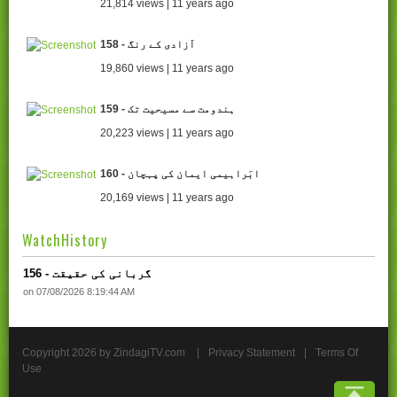
21,814 views | 11 years ago
158 - آزادی کے رنگ
19,860 views | 11 years ago
159 - ہندومت سے مسیحیت تک
20,223 views | 11 years ago
160 - ابَراہیمی ایمان کی پہچان
20,169 views | 11 years ago
WatchHistory
156 - گربانی کی حقیقت
on 07/08/2026 8:19:44 AM
Copyright 2026 by ZindagiTV.com
|
Privacy Statement
|
Terms Of
Use