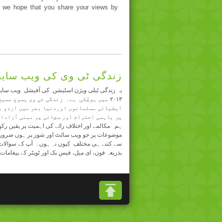
re we hope that you share your views by
زندگی ٹی وی کی ویب سایٹ
یہ زندگی ٹیلی ویژن اسٹیشن کی آفیشل ویب سایٹ 
میں ہوچُکی ہے۔ زندگی ٹی وی یسوع مسیح ک
ایشیائی مسلمانوں اوردنیا بھر میں اردو ب
پر باہمی احترام اور سچائی پر مبنی آزادان
ہم مکالمے اور اختلاف رائے کی اہمیت پر یقین رکھت
موضوعات پر جو ویب سائٹ اور شوز پر ہوں ضرور دیں
سے کتنے ہی مختلف کیوں نہ ہوں۔ آپ کے سوالات ہ
بذریعہ فون، ای میل، فیس بک اور ٹویٹر کے پیغامات