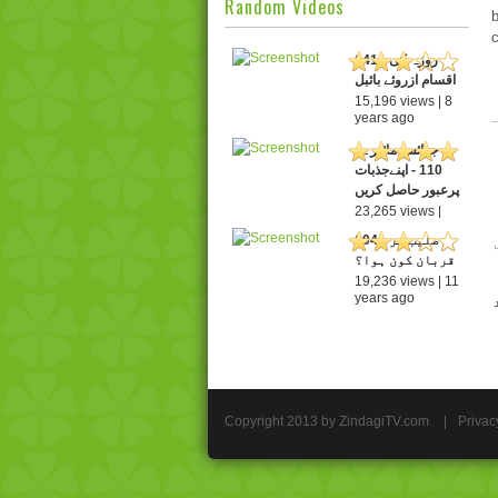
Random Videos
141 - روزہ کی
اقسام ازروئے بائبل
15,196 views | 8
years ago
جوائس مائیر۔ -
110 - اپنےجذبات
پرعبور حاصل کریں
23,265 views |
13 years ago
104 - صلیب پر
قربان کون ہوا؟
19,236 views | 11
years ago
Copyright 2013 by ZindagiTV.com
|
Privac