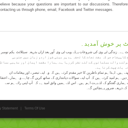
believe because your questions are important to our discussions. Therefo
contacting us through phone, email, Facebook and Twitter messages.
 پر خوش آمدید۔
ہے۔ زندگی ٹی وی کی شروعات پہلے ویب ٹی وی اُور بعد ازاں بذریعہ سیٹلائٹ یکم نومبر
۲۰۱۳ اپیغام جو کہ مفت نجات کا تحفہ ہے پر مبنی شوز اردو زبان میں جنوبی
ولنے والے مسلمانوں کے لئے نشر کررہا ہے۔ہمارا مقصد ایمان اور مذہبی مسائل
ہ بات چیت کرنا ہے۔
ے ہیں۔لہذا ہم تمام ناظرین کا خیر مقدم کرتے ہیں کہ وہ اپنے تبصرے اور پیغامات ان
۔ہم امید کرتے ہیں کہ آپ اپنے سوالات دیانتداری کے ساتھ کریں گے چاہے وہ ہمارے اعتقاد
ماری گفتگو کے لئےبہت اہم ہیں۔ اس لئے ہمیں واثق امید ہے کہ آپ اپنی رائے ہم سے
 کے ذریعے ضرور پہنچائیں گے۔
y Statement
|
Terms Of Use