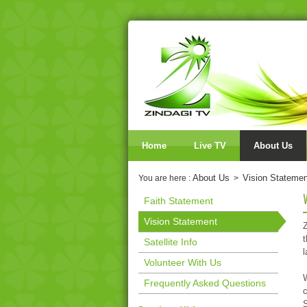
Home
Live TV
About Us
About Us
Vision Statemen
You are here :
>
Faith Statement
Vision Statement
Z
t
Satellite Info
l
Volunteer With Us
Frequently Asked Questions