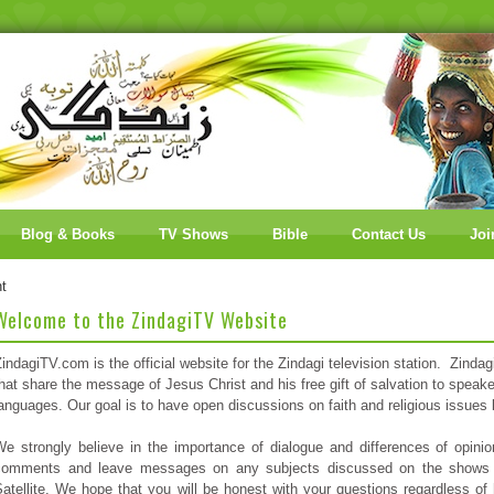
Blog & Books
TV Shows
Bible
Contact Us
Joi
t
Welcome to the ZindagiTV Website
indagiTV.com is the official website for the Zindagi television station. Zin
hat share the message of Jesus Christ and his free gift of salvation to spea
anguages. Our goal is to have open discussions on faith and religious issues
We strongly believe in the importance of dialogue and differences of opin
comments and leave messages on any subjects discussed on the shows o
Satellite. We hope that you will be honest with your questions regardless 