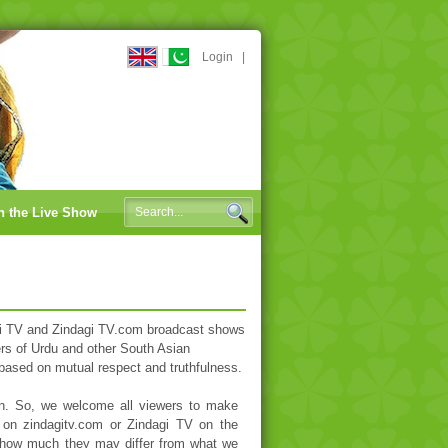
Login
|
n the Live Show
dagi TV and Zindagi TV.com broadcast shows
kers of Urdu and other South Asian
 based on mutual respect and truthfulness.
ion. So, we welcome all viewers to make
n zindagitv.com or Zindagi TV on the
of how much they may differ from what we