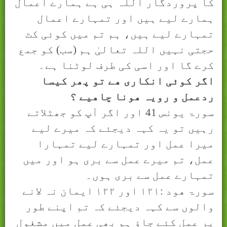
کا پروردگار اللہ ہی ہے ہمارے اعمال
ہمارے لیے ہیں اور تمہارے اعمال
تمہارے لیے ہیں، ہم تم میں کوئی کٹ
حجتی نہیں اللہ تعالیٰ ہم (سب) کو جمع
کرے گا اور اسی کی طرف لوٹنا ہے۔
اگر کوئی انکاری ھے تو پھر کيسا
ردعمل و رويہ ھونا چاھيے ؟
سورۃ يونس 41 اور اگر آپ کو جھٹلاتے
رہیں تو یہ کہہ دیجئے کہ میرے لیے
میرا عمل اور تمہارے لیے تمہارا
عمل، تم میرے عمل سے بری ہو اور میں
تمہارے عمل سے بری ہوں۔
سورۃ ھود :
۱۲۱
اور
۱۲۲
ایمان نہ
ﻻ
نے
والوں سے کہہ دیجئے کہ تم اپنے طور
پر عمل کئے جاؤ ہم بھی عمل میں مشغول