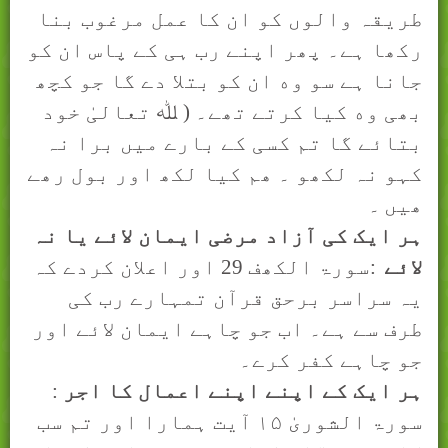
طریقہ والوں کو ان کا عمل مرغوب بنا
رکھا ہے۔ پھر اپنے رب ہی کے پاس ان کو
جانا ہے سو وه ان کو بتلا دے گا جو کچھ
بھی وه کیا کرتے تھے۔ ( ﷲ تعالیٰ خود
بتائے گا تم کسی کے بارے ميں برا نہ
کہو نہ لکھو ۔ ھم کيا لکھ اور بول رھے
ھيں
۔
ہر ايک کی آزاد مرضی ايمان لائے يا نہ
لائے
:
سورۃ الکھف 29 اور اعلان کردے کہ
یہ سراسر برحق قرآن تمہارے رب کی
طرف سے ہے۔ اب جو چاہے ایمان
ﻻ
ئے اور
جو چاہے کفر کرے۔
ہر ايک کے اپنے اپنے اعمال کا اجر
:
سورۃ الشوریٰ
۱۵
آيت ہمارا اور تم سب