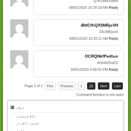
QTKSWrcDdIRt
08/01/2020 10:35:18 AM
Reply
iBtICfhQXSNRjoVH
DIUWEjvoS
08/01/2020 10:35:11 AM
Reply
OCRQNkfPedtuo
kOoWZAsED
04/01/2020 4:48:55 PM
Reply
Page 2 of 2
First
Previous
1
[2]
Next
Last
Comment function is not open
اسلام
غلط فہمیاں
تفسیر القران
مُحمد