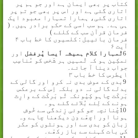
کتاب پر بھی ایمان ہے اور جو ہم پر
اتاری گئی ہے اور اس پر بھی جو تم پر
اتاری گئی، ہمارا تمہارا معبود ایک
ہی ہے۔ ہم سب اسی کے حکم برادر ہیں۔ (
فرمان قرآن سب کے کلئے )
فرمان بائيبل : کلسيوں کا خط باب
۴
آيت
۶
6
تُمہارا کلام ہمیشہ اَیسا پُرفضل
اور
نمکِین ہو کہ تُمہیں ہر شَخص کو مُناسِب
جواب دینا آ جائے۔
۱
پطرس کا خط باب
۳
9
بدی کے عوض بدی نہ کرو اور گالی کے
بدلے گالی نہ دو بلکہ اِس کے برعکس
بَرکَت چاہو کِیُونکہ تُم بَرکَت کے وارِث
ہونے کے لِئے بُلائے گئے ہو۔
10
چُنانچہ جو کوئی زِندگی سے خُوش
ہونا اور اچھّے دِن دیکھنا چاہے وہ
زبان کو بدی سے اور ہونٹوں کو مکر
کی بات کہنے سے باز رکھّے۔