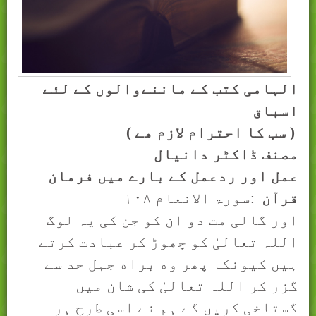
الہامی کتب کے ماننےوالوں کے لئے
اسباق
( سب کا احترام لازم ھے )
مصنف ڈاکٹر دانیال
عمل اور ردعمل کے بارے ميں فرمان
قرآن
:
سورۃ الانعام
۱۰۸
اور گالی مت دو ان کو جن کی یہ لوگ
اللہ تعالیٰ کو چھوڑ کر عبادت کرتے
ہیں کیونکہ پھر وه براه جہل حد سے
گزر کر اللہ تعالیٰ کی شان میں
گستاخی کریں گے ہم نے اسی طرح ہر