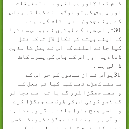
کام کیا ؟اور جب انہوں نے تحقیقات
اور پرسِش کی تو لوگوں نے کہا کہ یوآس
کے بیٹے جدون نے یہ کام کیا ہے ۔
30
تب اس شہر کے لوگوں نے یوآس سے کہا
کہ اپنے بیٹے کو نکال لال تاکہ قتل
کیا جائے اسلئے کہ اس نے بعل کا مذبح
ڈھادیا اور اس کے پاس کی یسرت کاٹ
ڈالی ہے ۔
31
یوآس نے ان سبھوں کو جو اس کے
سامنے کھڑے تھے کہا کیا تم بعل کے
واسطے جھگڑا کرو گے یا تم اسے بچا لو
گے ؟جو کوئی اس کی طرف سے جھگڑا کرے
وہ اسی صبح مارا جائے ۔اگر وہ خدا ہے
تو آپ ہی اپنے لئے جھگڑے کیونکہ کسی
نے اسکا مذبح ڈھا دیا ۔۔( ھر ايک