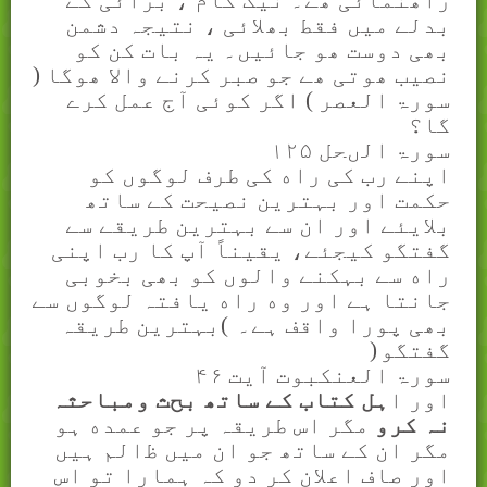
بدلے ميں فقط بھلائی ، نتيجہ دشمن
بھی دوست ھو جائيں۔ يہ بات کن کو
نصيب ھوتی ھے جو صبر کرنے والا ھوگا (
سورۃ العصر ) اگر کوئی آج عمل کرے
گا؟
سورۃ الںحل
۱۲۵
اپنے رب کی راه کی طرف لوگوں کو
حکمت اور بہترین نصیحت کے ساتھ
بلایئے اور ان سے بہترین طریقے سے
گفتگو کیجئے، یقیناً آپ کا رب اپنی
راه سے بہکنے والوں کو بھی بخوبی
جانتا ہے اور وه راه یافتہ لوگوں سے
بھی پورا واقف ہے۔
(
بہترين طريقہ
گفتگو
)
سورۃ العنکبوت آيت
۴۶
اور ا
ہل کتاب کے ساتھ بح
ﺚ
ومباحثہ
نہ کرو
مگر اس طریقہ پر جو عمده ہو
مگر ان کے ساتھ جو ان میں
ﻇ
الم ہیں
اور صاف اعلان کر دو کہ ہمارا تو اس