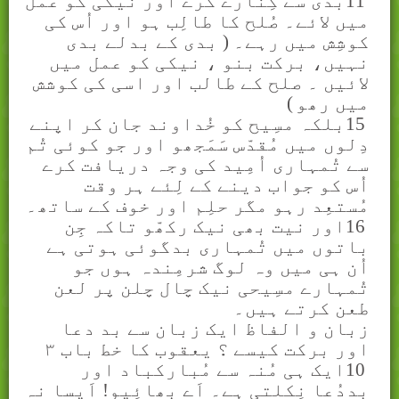
11
بدی سے کِنارے کرے اور نیکی کو عمل
میں لائے۔ صُلح کا طالِب ہو اور اُس کی
کوشِش میں رہے۔ ( بدی کے بدلے بدی
نہيں، برکت بنو ، نيکی کو عمل ميں
لائيں ۔ صلح کے طالب اور اسی کی کوشش
ميں رھو
)
15
بلکہ مسِیح کو خُداوند جان کر اپنے
دِلوں میں مُقدّس سَمَجھو اور جو کوئی تُم
سے تُمہاری اُمِید کی وجہ دریافت کرے
اُس کو جواب دینے کے لِئے ہر وقت
مُستعِد رہو مگر حلِم اور خوف کے ساتھ۔
16
اور نیت بھی نیک رکھّو تاکہ جِن
باتوں میں تُمہاری بدگوئی ہوتی ہے
اُن ہی میں وہ لوگ شرمِندہ ہوں جو
تُمہارے مسِیحی نیک چال چلن پر لعن
طعن کرتے ہیں۔
زبان و الفاظ ايک زبان سے بد دعا
اور برکت کيسے ؟ يعقوب کا خط باب
۳
10
ایک ہی مُنہ سے مُبارکباد اور
بددُعا نِکلتی ہے۔ اَے بھائِیو! اَیسا نہ