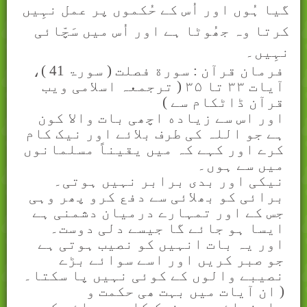
گیا ہُوں اور اُس کے حُکموں پر عمل نہِیں
کرتا وہ جھُوٹا ہے اور اُس میں سَچّائی
نہِیں۔
فرمان قرآن : سورة فصلت ( سورۃ 41 )،
آيات
۳۳
تا
۳۵ (
ترجمعہ اسلامی ويب
قرآن ڈاٹکام سے )
اور اس سے زیاده اچھی بات وا
ﻻ
کون
ہے جو اللہ کی طرف بلائے اور نیک کام
کرے اور کہے کہ میں یقیناً مسلمانوں
میں سے ہوں۔
نیکی اور بدی برابر نہیں ہوتی۔
برائی کو بھلائی سے دفع کرو پھر وہی
جس کے اور تمہارے درمیان دشمنی ہے
ایسا ہو جائے گا جیسے دلی دوست۔
اور یہ بات انہیں کو نصیب ہوتی ہے
جو صبر کریں اور اسے سوائے بڑے
نصیبے والوں کے کوئی نہیں پا سکتا۔
( ان آيات ميں بہت ھی حکمت و
راھنمائی ھے۔ نيک کام ، برائی کے