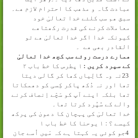
عبادت گاہ و مذھب کا احترام لازم ھے۔
سبق ھم سب کلئے خدا تعالیٰ خود
معاملات کرنے کی قدرت رکھتاھے
کيونکہ خدا اگر خدا تعالیٰ ھے تو
القادر بھی ھے
۔
ھمارے درست روئے سب کچھ خدا تعالیٰ
کے سپرد کريں :
۱
پطرس کا خط باب
۲
23
نہ وہ گالِیاں کھا کر گالی دیتا
تھا اور نہ دُکھ پاکر کِسی کو دھمکاتا
تھا بلکہ اپنے آپ کو سَچّے اِنصاف کرنے
والے کے سُپُرد کرتا تھا۔
خدا تعالیٰ کی پہچان کا دعویٰ کی پرکھ
کيسے ؟ :
۱
يوحنا کا خط باب
۱
4
جو کوئی یہ کہتا ہے کہ مَیں اُسے جان