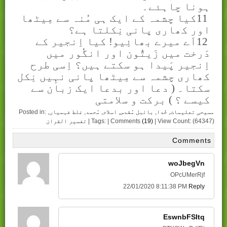
ہونا چاہئے۔
11
کیا چشمہ کے ایک ہی مُنہ سے مِیٹھا
اور کھاری پانی نِکلتا ہے؟
12
اَے میرے بھائِیو! کیا اِنجیر کے
دَرخت میں زَیتُّون اور انگُور میں
اِنجیر پَیدا ہو سکتے ہیں؟ اِسی طرح
کھاری چشمہ سے مِیٹھا پانی نہِیں نِکل
سکتا۔ ( دعا اور بدعا ايک زبان سے
کيسے ؟ ) برکت و سلامتی
مسیحی تعلیمات
,
خُدا
,
بائبل مُقدس
,
اسلام
,
مُحمد
,
غلط فہمیاں
,
Posted in:
| View Count: (64347)
(19)
| Tags: | Comments
تفسیر القران
Comments
woJbegVn
OPcUMerRjf
22/01/2020 8:11:38 PM
Reply
EswnbFSItq