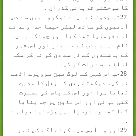
گا سوختنی قربانی گذران ۔
27
تب جدون نے اپنے نوکروں میں سے دس
آدمیوں کو ساتھ لیکر جیسا خداوند نے
اسے فرمایا تھا کیا اور چونکہ وہ یہ
کام اپنے باپ کے خاندان اور اس شہر
کے باشندوں کے ڈر سے دن کو نہ کر سکا
اسلئے اسے رات کو کیا ۔
28
جب اس شہر کے لوگ صبح سوویرے اٹھے
تو کیا دیکھتے ہیں کہ بعل کا مذبح
ڈھايا ہوا اور اس کے پاس کی یسیرت
کٹی ہو ئی اور اس مذبح پر جو بنایا
گےا تھا وہ دوسرا بیل چڑھايا ھوا ہے
۔
29
اور وہ آپس میں کہنے لگے کس نے یہ