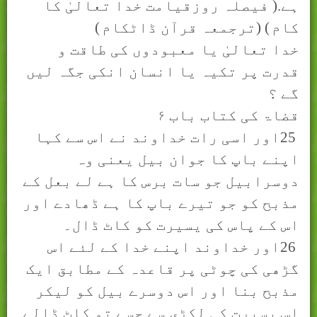
ہے.( فيصلہ روزقيامت خدا تعالیٰ کا
کام
) (
ترجمعہ قرآن ڈاٹکام
)
خدا تعالیٰ يا معبودوں کی طاقت و
قدرت پر تکيہ يا انسان انکی جگہ ليں
گے ؟
قضاۃ کی کتاب باب
۶
25
اور اسی رات خداوند نے اس سے کہا
اپنے باپ کا جوان بیل یعنی وہ
دوسرابیل جو سات برس کا ہے لے بعل کے
مذبح کو جو تیرے باپ کا ہے ڈھادے اور
اس کے پاس کی یسیرت کو کاٹ ڈال۔
26
اور خداوند اپنے خدا کے لئے اس
گڑھی کی چوٹی پر قاعدہ کے مطابق ایک
مذبح بنا اور اس دوسرے بیل کو لیکر
اس یسیرت کی لکڑی سے جسے تو کاٹ ڈالے