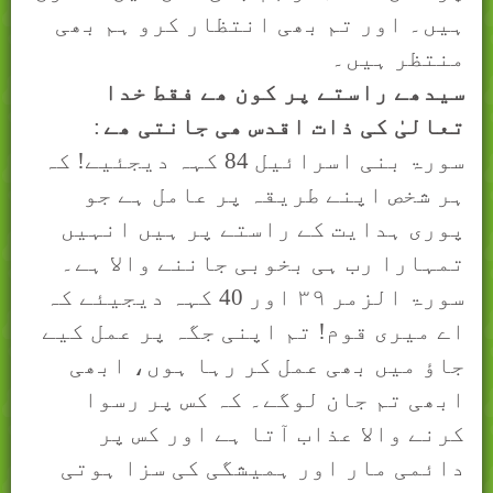
ہیں۔ اور تم بھی انتظار کرو ہم بھی
منتظر ہیں۔
سيدھے راستے پر کون ھے فقط خدا
تعالیٰ کی ذات اقدس ھی جانتی ھے
:
سورۃ بنی اسرائيل 84 کہہ دیجئیے! کہ
ہر شخص اپنے طریقہ پر عامل ہے جو
پوری ہدایت کے راستے پر ہیں انہیں
تمہارا رب ہی بخوبی جاننے وا
ﻻ
ہے۔
سورۃ الزمر
۳۹
اور 40 کہہ دیجیئے کہ
اے میری قوم! تم اپنی جگہ پر عمل کیے
جاؤ میں بھی عمل کر رہا ہوں، ابھی
ابھی تم جان لوگے۔ کہ کس پر رسوا
کرنے وا
ﻻ
عذاب آتا ہے اور کس پر
دائمی مار اور ہمیشگی کی سزا ہوتی