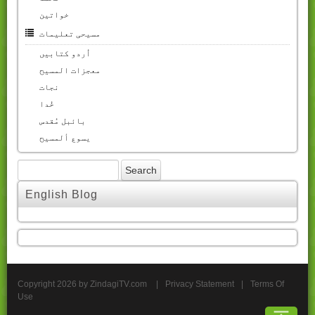
خواتین
مسیحی تعلیمات
اُردو کتابیں
معجزات المسیح
نجات
خُدا
بائبل مُقدس
یسوع ألمسیح
English Blog
Copyright 2026 by ZindagiTV.com
|
Privacy Statement
|
Terms Of
Use