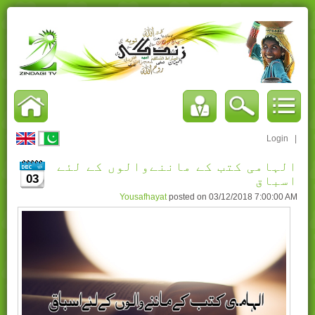
Login
|
الہامی کتب کے ماننےوالوں کے لئے
03
اسباق
Yousafhayat
posted on
03/12/2018 7:00:00 AM