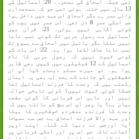
تھی جبکہ اسحاق کی معجزہ۔ 20: اسمائیل کی
13 سال میں ختنہ ہوئی تھی جو کہ سمجھداری
والی عمر ہے مگر اسحاق اس عہد میں داخل ہوا
جب اسکی عمر 8 دن تھی۔ اس عمر میں بچے کو
کوئی آگاہی نہیں ہوتی۔ 21: قرآن میں
اسمائیل سے رسول عربی تک کوئی نسب ناما
نہیں ملتا مگر بائبل میں اسحاق سے یسوع تک
نسب ناما صاف لکھا ہوا ہے۔ 22: اس بات کو
کوئی ثبوت نہیں کہ رسول عربی کا نام
اسمائیل کے 12 قبلیلوں میں کہیں بھی ظاہر
ہوا ہو۔ تو میرے مسلم دوست، کیا آپ ان
حقیقتوں کو جاننے کے بعد اب بھی یہ ایمان
رکھتے ہیں کہ وعدے کا فرزند اسمائیل تھا
جسکا کوئی ثبوت نہیں؟ کوئی تایخی حوالہ
نہیں اور ناہی اس قربانی کا کوئی مقصد
بیان ہے؟ یا پھر آپ اس سچ کو مانتے ہیں کہ
وعدے کا فرزند، منفرد، خوشخبری کا بیٹا
اور عہد والا فرزند اسحاق ہے جس سے مسیحا
آیا اورجس نے دنیا کے گناہ اپنے اوپر
اُٹھائے تاکہ جو اس پر اور اسکی قربانی پر
ایمان لائے نجات پائے اور وہی ابدی بادشاہت