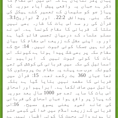
ذکر ہے جہاں یہ واقعی پیش آیا، موریہ کا
پہاڑ جو کو سلیمان کے تعمیر کئے ہیکل کی
جگہ بنی۔ پیدائش 22:2۔ اور 2 تواریخ3:1۔
قرآن کی رو سے اس بات کا شارہ بھی نہیں
ملتا کہ قربانی کا مقام کونسا ہے۔ اس نے
مسلم علماء کے درمیان تجسس قائم کیا ہے
اور وہ اپنی عقل کے زریعے اس مقام کا بیان
کرتے ہیں جسکا کوئی ثبوت نہیں۔ 14: حج کے
مقام مکہ پر بھی شک پیدا ہوتا ہے کیونکہ اس
بات کا کوئی ثبوت نہیں کہ ابراہیم نے
اسمائیل کی مکہ میں قربانی کی کوشش کی تھی
کیونکہ عرب سے پہلے یہ مقام بت پروستوں کا
تھا جہاں 360 بت رکھے تھے۔ 15: قرآن میں
قربانی کا مقصد نہیں بتایا گیا ہے بلکہ
بائبل میں صاف لکھا ہے۔ ابراہیم اور اسحاق
اس بات کا سایہ تھے جو 1000 سال بعد موریہ
کے پہاڑ پر واقع ہوا جہاں اسحاق کی قربانی
کی جانے تھی، یعنی یسوع مسیح۔ 16:اس
قربانی کے زریعے اسلام میں خدا کی کبھی ختم
نا ہونے والی محبت کا کوئی اظہار نہیں ہے