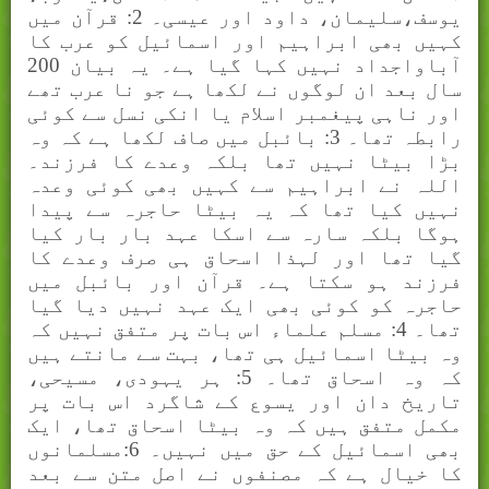
یوسف،سلیمان، داود اور عیسی۔ 2: قرآن میں
کہیں بھی ابراہیم اور اسمائیل کو عرب کا
آباواجداد نہیں کہا گیا ہے۔ یہ بیان 200
سال بعد ان لوگوں نے لکھا ہے جو نا عرب تھے
اور ناہی پیغمبر اسلام یا انکی نسل سے کوئی
رابطہ تھا۔ 3: بائبل میں صاف لکھا ہے کہ وہ
بڑا بیٹا نہیں تھا بلکہ وعدے کا فرزند۔
اللہ نے ابراہیم سے کہیں بھی کوئی وعدہ
نہیں کیا تھا کہ یہ بیٹا حاجرہ سے پیدا
ہوگا بلکہ سارہ سے اسکا عہد بار بار کیا
گیا تھا اور لہذا اسحاق ہی صرف وعدے کا
فرزند ہو سکتا ہے۔ قرآن اور بائبل میں
حاجرہ کو کوئی بھی ایک عہد نہیں دیا گیا
تھا۔ 4: مسلم علماء اس بات پر متفق نہیں کہ
وہ بیٹا اسمائیل ہی تھا، بہت سے مانتے ہیں
کہ وہ اسحاق تھا۔ 5: ہر یہودی، مسیحی،
تاریخ دان اور یسوع کے شاگرد اس بات پر
مکمل متفق ہیں کہ وہ بیٹا اسحاق تھا، ایک
بھی اسمائیل کے حق میں نہیں۔ 6:مسلمانوں
کا خیال ہے کہ مصنفوں نے اصل متن سے بعد