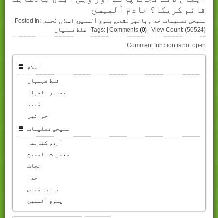
قائم کریگا؟ خادم آلمیسح
مسیحی تعلیمات
,
خُدا
,
بائبل مُقدس
,
یسوع ألمسیح
,
اسلام
,
مُحمد
,
Posted in:
| View Count: (50524)
(0)
| Tags: | Comments
غلط فہمیاں
Comment function is not open
اسلام
غلط فہمیاں
تفسیر القران
مُحمد
خواتین
مسیحی تعلیمات
اُردو کتابیں
معجزات المسیح
نجات
خُدا
بائبل مُقدس
یسوع ألمسیح