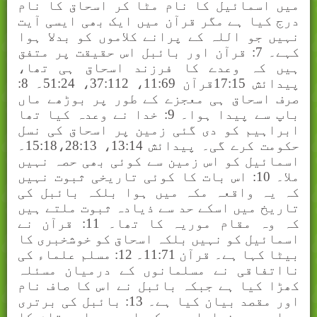
میں اسمائیل کا نام مٹا کر اسحاق کا نام
درج کیا ہے مگر قرآن میں ایک بھی ایسی آیت
نہیں جو اللہ کے پرانے کلاموں کو بدلا ہوا
کہے۔ 7: قرآن اور بائبل اس حقیقت پر متفق
ہیں کہ وعدے کا فرزند اسحاق ہی تھا،
پیدائش 17:15قرآن 11:69، 37:112، 51:24۔ 8:
صرف اسحاق ہی معجزے کے طور پر بوڑھے ماں
باپ سے پیدا ہوا۔ 9: خدا نے وعدہ کیا تھا
ابراہیم کو دی گئی زمین پر اسحاق کی نسل
حکومت کرے گی۔ پیدائش 13:14، 15:18،28:13۔
اسمائیل کو اس زمین سے کوئی بھی حصہ نہیں
ملا۔ 10: اس بات کا کوئی تاریخی ثبوت نہیں
کہ یہ واقعہ مکہ میں ہوا بلکہ بائبل کی
تاریخ میں اسکے حد سے ذیادہ ثبوت ملتے ہیں
کہ وہ مقام موریہ کا تھا۔ 11: قرآن نے
اسمائیل کو نہیں بلکہ اسحاق کو خوشخبری کا
بیٹا کہا ہے۔ قرآن 11:71۔ 12: مسلم علماء کی
نااتفاقی نے مسلمانوں کے درمیان مسئلہ
کھڑا کیا ہے جبکہ بائبل نے اس کا صاف نام
اور مقصد بیان کیا ہے۔ 13: بائبل کی برتری
یہاں پھر نمایاں ہے کہ اس میں اس مقام کا