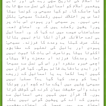
نا اسلام کی تاریخ سچی رہے گی اور ناہی
پیغمبر اسلام کو اسمائیل کی نسل سے سچ ثابت
کیا جاسکے گا۔ تو کیا مسیحی وہ کونسا بیٹا
تھا س پر اختلاف نہیں رکھتے؟ مسیحی: بلکل
بھی نہیں۔ ہر مسیحی اور یہودی اس بات پر
پورا یقین رکھتے ہیں کہ وہ اسحاق تھے۔
مسلم:جناب جیسے میں نے کہا کہ وہ اسمائیل
ہی تھے حالانکہ قرآن انکا نام نہیں بتاتا
بلکہ صرف کہتا ہے وعدے کا فرزند۔ مسیحی:
یہودی اور بائبل کی تعلیم کے مطابق،
اکلوتا بیٹا ہوناصرف اس بات کا ثبوت نہیں
تھا۔ وعدےکا فرزند ا، معجزے والا بیٹا،
اچھی خبر، منفرد اور اس کی نسل سے مسیحا
اور ابدی بادشاہت قائم ہوگی۔ کیا قرآن میں
کہیں ایسا لکھا ہے یا اسمائیل کے زریعے
ایسا کو وعدہ کیا گیا ہے؟ مسلم: نہیں
مسیحی: چلیں میں آپکے ساتھ کچھ اور چونکا
دینے والی حقیقت بیان کرنے کی کوشش کرتا
ہوں۔ 1: قرآن میں کہیں بھی اسمائیل سے
بنیوں کے آنے کی پیشین گوئی نہیں بلکہ
اسحاق سے ہیں جیسا کہ اسحاق،یعقوب،