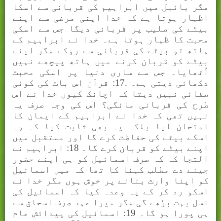
مگر بائبل میں ابراہیم کی قربانی سے اسکا
اظہار ہوتا ہے کہ خدا اپنی مرضی سے اپنے
بیٹے کی صلیب پر قربانی دیگا جس سے اسکی
محبت کا ظہار ہوتا ہے۔ خدا نے ابراہیم کے
ہاتھ تو بیٹے کی قربانی سے روکے مگر اپنے
بیٹے کو قربان کرنے میں ہاتھ پیچھے نہیں
اُٹھایا۔ جس سے ساری دنیا پر اسکی محبت
دکھائی دیتی ہے۔ .17: قرآن اس بات کی کوئی
صفائی نہیں دیتا کہ اچانک کیوں خدا نے اس
طرح کی قربانی مانگی؟ اس کی وجہ صرف یہ
نہیں تھی کہ خدا نے ابراہیم کے ایمان کا
امتحان لیا بلکہ یہ بھی ثابت کیا کہ وہ
اسکے بیٹے کی حفاظت کرے گا اور مستقبل میں
اپنے بیٹے کو قربان کرے گا۔ 18: ابراہیم نے
التجا کہ کہ صرف اسمائیل کو ہی اپنے حضور
جینے دے مطلب کہنا کا تھا کہ میں اسمائیل
کو اپنا وارث بنانے پر خوش ہوں مگر خدا نے
اسکو رد کر کے یہ وعدہ کیا کہ اسمائیل کی
نسل بہت بڑھے گی مگر میرا عہد صرف اسحاق سے
ہی پورا ہو گا۔ 19: اسمائیل کی پیدائش عام