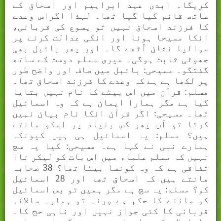
کریگا۔ ابدی عہد ابراہیم اور اسحاق کے
ساتھ قائم کیا گیا تھا۔ لہذا اگراس وعدے
کا فرزند اسحاق نہیں تو یسوع کی قربانی،
انکا مسیحا ہونا اور انکی عدالت کرنے پر
سوالیا نشان اُٹھے گا۔ اور پھر بائبل بھی
جھوٹی ثابت ہوگی۔ میری مسلم دوست کے ساتھ
گفتگو۔ مسیحی: بائبل میں صاف اور واضح طور
پر لکھا ہے ہے کہ وعدے کا فرزند اسحاق تھا۔
مسلم: قرآن میں اس بیٹے کا نام نہیں بتایا
گیا ہے مگر ہمارا ایمان ہے کہ وہ اسمائیل
تھا۔ مسیحی: اگر قرآن انکا نام بیان نہیں
کرتا تو آپ پھر کس بنیاد پر اسکو مانتے
ہیں؟ مسلم: یہ اسمائیل ہی ہیں کیونکہ
ہمارے نبی نے کہا ہے۔ مسیحی: کیا یہ سچ
نہیں کہ مسلم علماء میں اس بات کو لیکر ناا
تفاقی ہے کہ وہ کونسا بیٹا تھا؟ 38 صحابہ
مانتے ہیں کہ اسحاق تھا اور 28 اسمائیل
کو؟ مسلم: یہ سچ ہے مگر ہمیں تو بس اسمائیل
کو ماننے کا حکم ہے ورنہ تو ہمارہ سالانہ
قربانی کا کئی جواز نہیں اور ناہی حج کا۔