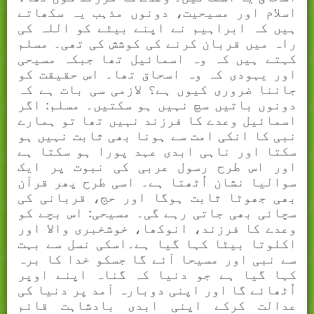
اسلام اور مسیحیت، دونوں مذہب یہ سکھاتے
ہیں کہ ابراہیم نے اپنے بیٹے کو اللہ کی
راہ میں قربان کرنے کی کوشش کی تھی۔ مسلم
کہتے ہیں کہ وہ اسمائیل تھا جبکہ مسیحی
اور یہودی کہ وہ اسحاق تھا۔ اس حقیقت کو
جاننا ضروری کیوں ہے؟ لازمی سی بات ہے کہ
دونوں باتیں سچ نہیں ہو سکتیں۔ مسلم: اگر
اسمائیل وعدے کا فرزند نہیں تھا تو ہمارے
نبی کا انکی امت سے ہونا بھی ثابت نہیں ہو
سکتا اور ناہی ابدی عہد پورا ہو سکتا ہے
اور اس طرح رسول عربی کی نبوت پر ایک
سوالیا نشان اُٹھتا ہے۔ اسی طرح پھر قرآن
بھی جھوٹا ثابت ہوگا اور حج، قربانی کی
سچائی بھی جاتی رہے گی۔ مسیحی: اس بچے کو
وعدے کا فرزند، انوکھا، خوشخبری والا اور
اکلوتا بیٹا کہا گیا ہے۔اسکی نسل سے بہت
سے نبی اور مسیحا آئے گا جسکو خدا کا برہ
کہا گیا ہے جو دنیا کہ گناہ اپنے اوپر
اُٹھائے گا اور اپنی دوبارہ آمد پر دنیا کی
عدالت کرکے اپنی ابدی بادشاہت قائم