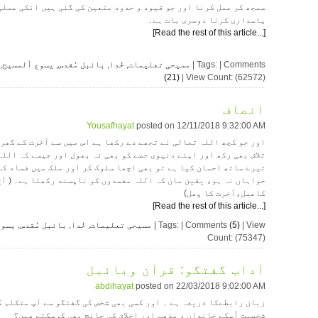
سمجھ کر عمل کرنا اور جو قیود و حدود متعین کی گئی ہیں انکی عملی
پاسداری کرنا دوسری بات ہے۔
[Read the rest of this article...]
| Tags: | Comments
مسیحی تعلیمات
,
خُدا
,
بائبل مُقدس
,
یسوع ألمسیح
,
(21)
| View Count: (62572)
انصاف
Yousafhayat
posted on
12/11/2018 9:32:00 AM
اور جو کچھ اللہ تعالی نے تجھے دے رکھا ہے اس میں سے آخرت کے گھر 
تلاش بھی رکھ اور اپنے دنیوی حصے کو بھی نہ بھول اور جیسے کہ اللہ
تیرے ساتھ احسان کیا ہے تو بھی اچھا سلوک کر اور ملک میں فساد کا
خواہاں نہ ہو، یقین مان کہ اللہ مفسدوں کو ناپسند رکھتا ہے۔ ( آج
کاعمل،آخرت کا پھل)
[Read the rest of this article...]
| View
(5)
| Tags: | Comments
مسیحی تعلیمات
,
خُدا
,
بائبل مُقدس
,
یسوع
Count: (75347)
آداب گفتگو: قرآن وبائبل
abdihayat
posted on
22/03/2018 9:02:00 AM
زبان رابطےکا ذریعہ ہے ۔ اور کسی بھی شخص کی گفتگو سے آپ متکلم ک
شخصیت اُسکے خاندان و مذھب اور اخلاق کی جانچ بھی کرسکتے ھیں؟