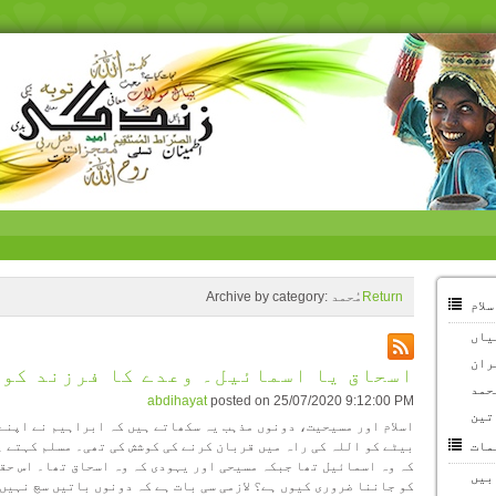
Return
مُحمد
Archive by category:
سلام
یاں
ران
اسحاق یا اسمائیل۔ وعدے کا فرزند کون
ُحمد
abdihayat
posted on
25/07/2020 9:12:00 PM
تین
اسلام اور مسیحیت، دونوں مذہب یہ سکھاتے ہیں کہ ابراہیم نے اپنے
مات
بیٹے کو اللہ کی راہ میں قربان کرنے کی کوشش کی تھی۔ مسلم کہتے ہ
کہ وہ اسمائیل تھا جبکہ مسیحی اور یہودی کہ وہ اسحاق تھا۔ اس حق
بیں
کو جاننا ضروری کیوں ہے؟ لازمی سی بات ہے کہ دونوں باتیں سچ نہیں 