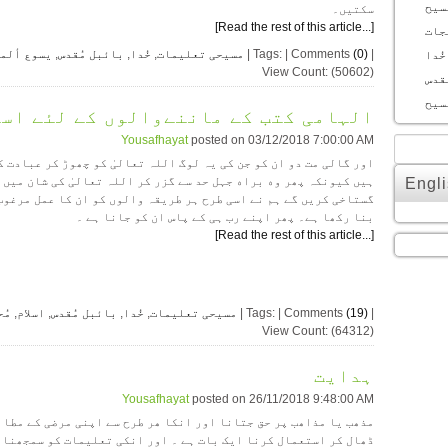
سیح
سکتیں۔
[Read the rest of this article...]
جات
|
(0)
| Tags: | Comments
مسیحی تعلیمات
,
خُدا
,
بائبل مُقدس
,
یسوع ألم
خُدا
View Count: (50602)
قدس
سیح
الہامی کتب کے ماننےوالوں کے لئے اس
Yousafhayat
posted on
03/12/2018 7:00:00 AM
اور گالی مت دو ان کو جن کی یہ لوگ اللہ تعالیٰ کو چھوڑ کر عبادت 
ہیں کیونکہ پھر وه براه جہل حد سے گزر کر اللہ تعالیٰ کی شان میں
Engli
گستاخی کریں گے ہم نے اسی طرح ہر طریقہ والوں کو ان کا عمل مرغوب
بنا رکھا ہے۔ پھر اپنے رب ہی کے پاس ان کو جانا ہے ۔
[Read the rest of this article...]
|
(19)
| Tags: | Comments
مسیحی تعلیمات
,
خُدا
,
بائبل مُقدس
,
اسلام
,
مُ
View Count: (64312)
ہدایت
Yousafhayat
posted on
26/11/2018 9:48:00 AM
مذھب یا مذاھب پر حق جتانا اور انکا ھر طرح سے اپنی مرضی کے مطاب
ڈھال کر استعمال کرنا ایک بات ہے ۔ اور انکی تعلیمات کو سمجھنا 