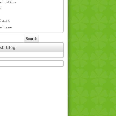
معجزات الم
ن
بائبل مُ
یسوع ألم
sh Blog