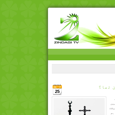
 تھا؟
25
یں
یقت
ہو