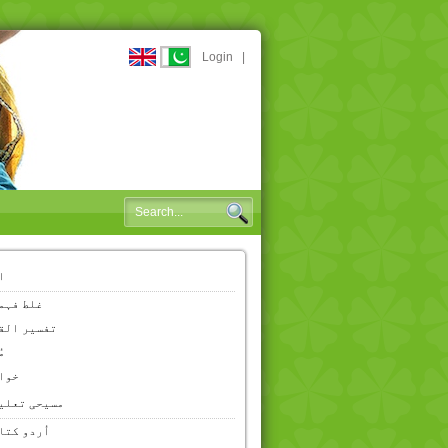
Login
|
ا
غلط فہم
تفسیر الق
م
خوا
مسیحی تعلی
اُردو کتا