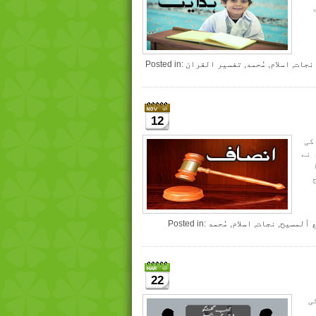
نجات
,
اسلام
,
مُحمد
,
تفسیر القران
Posted in:
12
کی
 نے
 ألمسیح
,
نجات
,
اسلام
,
مُحمد
Posted in:
22
ی