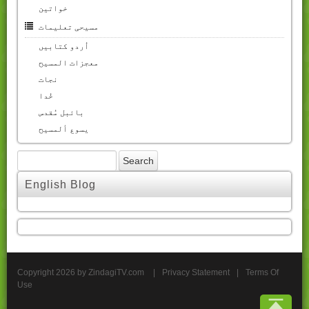
خواتین
مسیحی تعلیمات
اُردو کتابیں
معجزات المسیح
نجات
خُدا
بائبل مُقدس
یسوع ألمسیح
English Blog
Copyright 2026 by ZindagiTV.com
|
Privacy Statement
|
Terms Of
Use