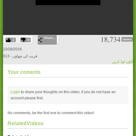
0
18,734
Share...
seconds
views
2
0
of
0
10/28/2016
seconds
013 - قربت کی چھاؤں
ڈاؤن لوڈ کریں
Your coments
Login
to share your thoughts on this video, if you do not have an
account please
first.
No comments, be the first one to comment this video!
RelatedVideos