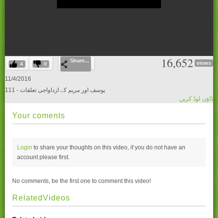
0
16,652
Share...
seconds
views
4
0
of
0
11/4/2016
seconds
111 - یوسف اور مریم کے ازداواجی تعلقات
ڈاؤن لوڈ کریں
Your coments
Login
to share your thoughts on this video, if you do not have an
account please
first.
No comments, be the first one to comment this video!
RelatedVideos