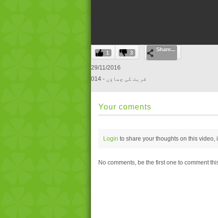
0
Share...
seconds
1
3
of
0
29/11/2016
seconds
Volume
014 - قربت کی چھاؤں
0%
Your coments
Login
to share your thoughts on this video,
No comments, be the first one to comment thi