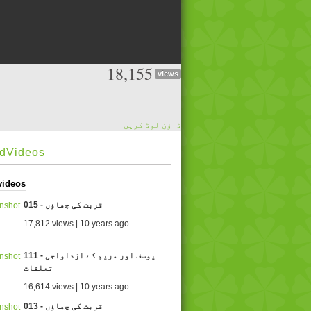
18,155
views
ڈاؤن لوڈ کریں
edVideos
videos
015 - قربت کی چھاؤں
17,812 views | 10 years ago
111 - یوسف اور مریم کے ازداواجی
تعلقات
16,614 views | 10 years ago
013 - قربت کی چھاؤں