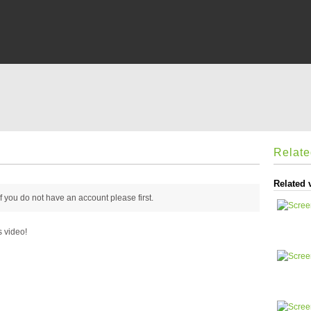
Relat
Related 
 if you do not have an account please
first.
s video!