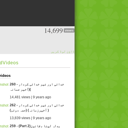
14,699
views
ڈاؤن لوڈ کریں
edVideos
videos
260 - خدائی اور غیر خدائی کردار
(آخیر جمانہ(
14,481 views | 9 years ago
262 - خدائی اور غير خدائی کردار
( آخيرزمانہ) (حصہ دوئم)
13,839 views | 9 years ago
259 - (Part 2)بدلہ لينا ،قانون