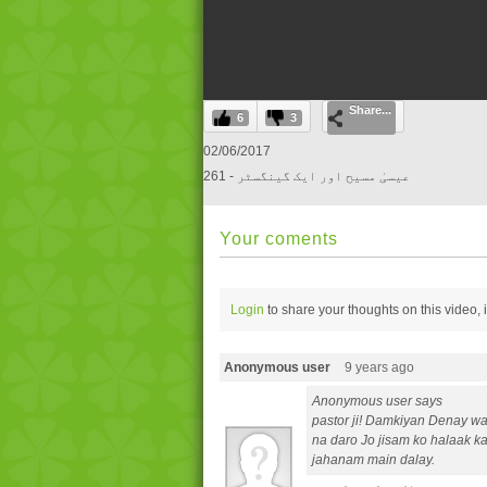
0
Share...
seconds
6
3
of
0
02/06/2017
seconds
Volume
261 - عیسیٰ مسیح اور ایک گینگسٹر
0%
Your coments
Login
to share your thoughts on this video,
Anonymous user
9 years ago
Anonymous user says
pastor ji! Damkiyan Denay wa
na daro Jo jisam ko halaak
jahanam main dalay.