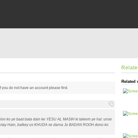
Relat
Related 
 if you do not have an account please
first.
lon ko ye baat bata dain ke YESU AL MASIH ki taleem ye hai: unse
 kartay Hain, balkey us KHUDA se darna Jo BADAN ROOH dono ko