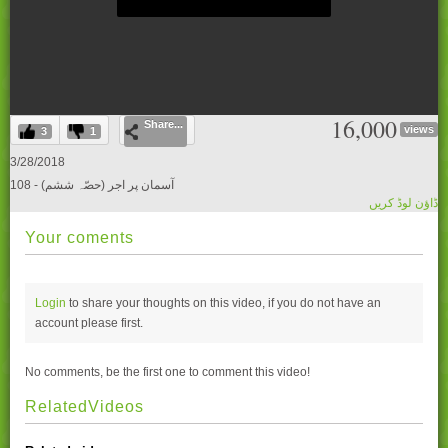
0
16,000
Share...
seconds
views
3
1
of
0
3/28/2018
seconds
108 - آسمان پر اجر (حصّہ ششم)
ڈاؤن لوڈ کریں
Your coments
Login
to share your thoughts on this video, if you do not have an
account please
first.
No comments, be the first one to comment this video!
RelatedVideos