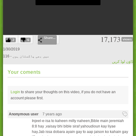
0
17,173
Share...
seconds
views
2
6
of
0
1/30/2019
seconds
116 - میں بھی پاکستان ہوں
ڈاؤن لوڈ کریں
Your coments
Login
to share your thoughts on this video, if you do not have an
account please
first.
Anonymous user
7 years ago
Injeel-e-isa to kaheen milty naheen,Bible main jeremiah
8:8 hay ,vaisay bhi bible siraf yahoudioun kay liyae
hay.Jab issa dobara ayain gay to aap jaison ko kahain gay