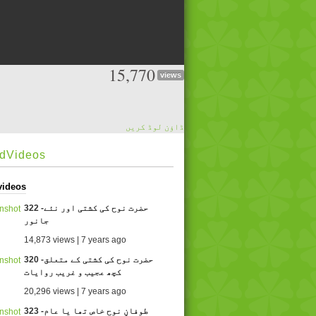
15,770
views
ڈاؤن لوڈ کریں
edVideos
videos
322 -حضرت نوح کی کشتی اور نئے
جانور
14,873 views | 7 years ago
320 -حضرت نوح کی کشتی کے متعلق
کچھ عجیب و غریب روایات
20,296 views | 7 years ago
323 -طوفانِ نوح خاص تھا یا عام