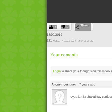
0
Share...
seconds
7
2
of
0
13/09/2019
seconds
Volume
321 -حضرت نوح کا ایک گمنام بیٹا
0%
Your coments
Login
to share your thoughts on this video,
Anonymous user
7 years ago
oyae lan ky shakal kay confu