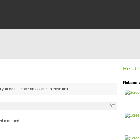
Relat
Related 
 if you do not have an account please
first.
sed mardood.