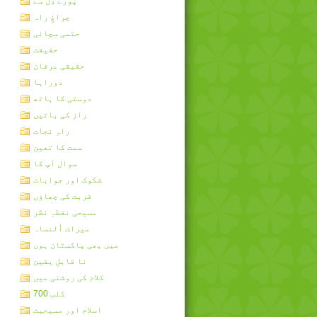
پورے دِل سے
چراغِ راہ
حتمی سچائی
حقیقت
حقیقی عرفان
دوراہا
دوستی کا ہاتھ
راز کی باتیں
راہِ نجات
سمت کا تعین
سوال آپ کا
شکوک اور جوابات
قربت کی چھاؤں
مسیحی نقطہِ نظر
میرات اُلنساہ
میں بھی پاکستان ہوں
نا قابلِ یقین
کلام کی روشنی میں
کلب 700
اسلام اور مسیحیت