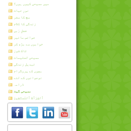
میں مسیحی کیوں ہوں؟
نورِ حیات
سچ کا سفر
زندگی کا کلام
فضلِ رَبی
جوائس مائیر
خوابوں سے بڑھ کر
ٹاک شوز
مسیحی تَعلیمات
تبدیل زندگی
بچوں کے پروگرام
نوجوانوں کے لئے
ڈرامہ
مسیحی گیت
اُلصِّرَٲطَ اُلمُستَقِيمَ