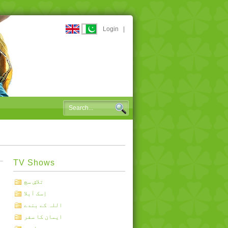
Login
|
TV Shows
تلاشِ سچ
اِسک آبلا
اللہ کے بندے
ایمان کا سفر