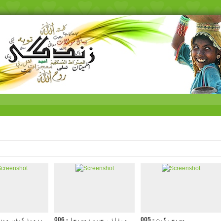
005 - مسیحی گیت
006 - مہناز ۔ جب سے مسیحا