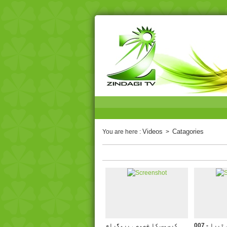
Videos
Catagories
You are here :
>
007 - پرویز کیف۔ میں تیرا
کرسمس کا خصوصی پروگرام