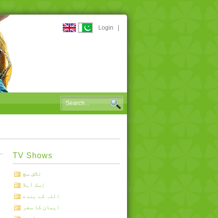
Login
|
TV Shows
تلاشِ سچ
اِسک آبلا
اللہ کے بندے
ایمان کا سفر