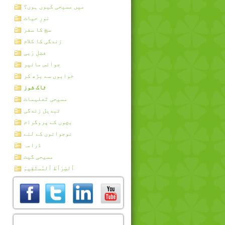
میں مسیحی کیوں ہوں؟
نورِ حیات
سچ کا سفر
زندگی کا کلام
فضلِ رَبی
جوائس مائیر
خوابوں سے بڑھ کر
ٹاک شوز
مسیحی تَعلیمات
تبدیل زندگی
بچوں کے پروگرام
نوجوانوں کے لئے
ڈرامہ
مسیحی گیت
اُلصِّرَٲطَ اُلمُستَقِيمَ