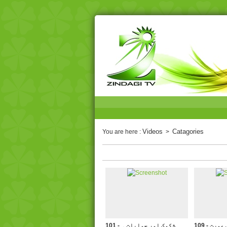
Videos
Catagories
You are here :
>
بس عورت
101 - شکوک اور جوابات ۔