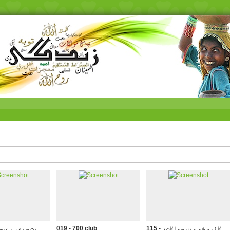
115 - لائیو شو میں سوالات،
019 - 700 club
109 - بت سبع۔ بے