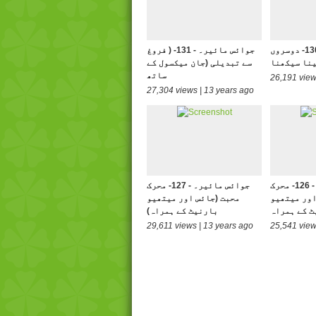
جوائس مائیر۔ - 130- دوسروں
جوائس مائیر۔ - 131- ( فروغ
ینا سیکھنا
سے تبدیلی (جان میکسول کے
ساتھ
26,191 view
27,304 views | 13 years ago
جوائس مائیر۔ - 126- محرک
جوائس مائیر۔ - 127- محرک
اور میتھیو
محبت (جائس اور میتھیو
ٹ کے ہمراہ
بارنیٹ کے ہمراہ)
29,611 views | 13 years ago
25,541 view