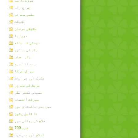
پورے دِل سے
چراغِ راہ
حتمی سچائی
حقیقت
حقیقی عرفان
دوراہا
دوستی کا ہاتھ
راز کی باتیں
راہِ نجات
سمت کا تعین
سوال آپ کا
شکوک اور جوابات
قربت کی چھاؤں
مسیحی نقطہِ نظر
میرات اُلنساہ
میں بھی پاکستان ہوں
نا قابلِ یقین
کلام کی روشنی میں
کلب 700
اسلام اور مسیحیت