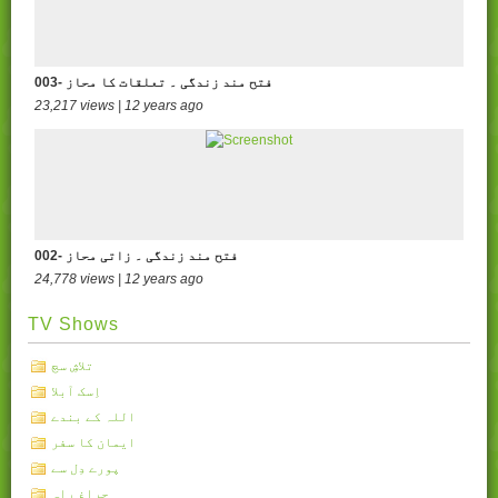
003- فتح مند زندگی ۔ تعلقات کا محاز
23,217 views | 12 years ago
002- فتح مند زندگی ۔ زاتی محاز
24,778 views | 12 years ago
TV Shows
تلاشِ سچ
اِسک آبلا
اللہ کے بندے
ایمان کا سفر
پورے دِل سے
چراغِ راہ