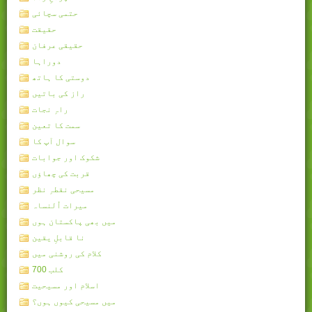
حتمی سچائی
حقیقت
حقیقی عرفان
دوراہا
دوستی کا ہاتھ
راز کی باتیں
راہِ نجات
سمت کا تعین
سوال آپ کا
شکوک اور جوابات
قربت کی چھاؤں
مسیحی نقطہِ نظر
میرات اُلنساہ
میں بھی پاکستان ہوں
نا قابلِ یقین
کلام کی روشنی میں
کلب 700
اسلام اور مسیحیت
میں مسیحی کیوں ہوں؟