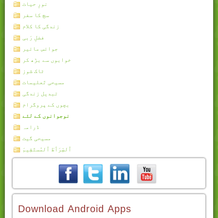
نورِ حیات
سچ کا سفر
زندگی کا کلام
فضلِ رَبی
جوائس مائیر
خوابوں سے بڑھ کر
ٹاک شوز
مسیحی تَعلیمات
تبدیل زندگی
بچوں کے پروگرام
نوجوانوں کے لئے
ڈرامہ
مسیحی گیت
اُلصِّرَٲطَ اُلمُستَقِيمَ
Download Android Apps