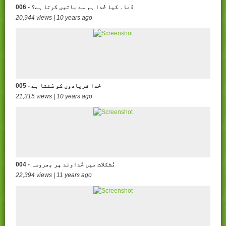
006 - دُعا۔ کیا خُدا ہم سے باتیں کرتا ہے؟
20,944 views | 10 years ago
005 - خُدا فریادوں کو سُنتا ہے
21,315 views | 10 years ago
004 - مُشکلات میں خُداوند پر بھروسہ
22,394 views | 11 years ago