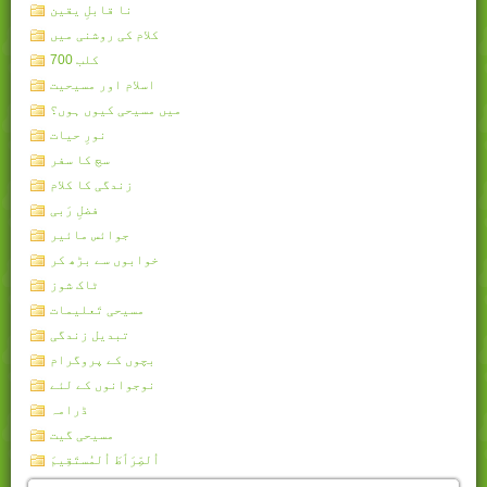
نا قابلِ یقین
کلام کی روشنی میں
کلب 700
اسلام اور مسیحیت
میں مسیحی کیوں ہوں؟
نورِ حیات
سچ کا سفر
زندگی کا کلام
فضلِ رَبی
جوائس مائیر
خوابوں سے بڑھ کر
ٹاک شوز
مسیحی تَعلیمات
تبدیل زندگی
بچوں کے پروگرام
نوجوانوں کے لئے
ڈرامہ
مسیحی گیت
اُلصِّرَٲطَ اُلمُستَقِيمَ