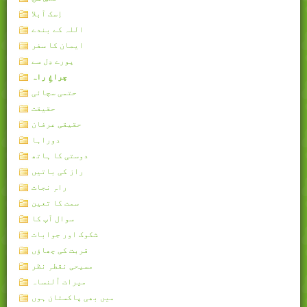
اِسک آبلا
اللہ کے بندے
ایمان کا سفر
پورے دِل سے
چراغِ راہ
حتمی سچائی
حقیقت
حقیقی عرفان
دوراہا
دوستی کا ہاتھ
راز کی باتیں
راہِ نجات
سمت کا تعین
سوال آپ کا
شکوک اور جوابات
قربت کی چھاؤں
مسیحی نقطہِ نظر
میرات اُلنساہ
میں بھی پاکستان ہوں