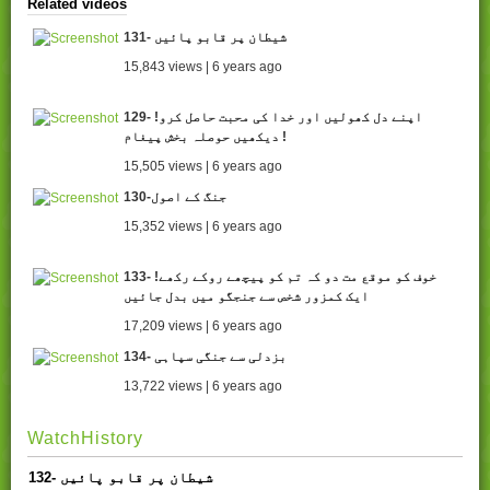
Related videos
131- شیطان پر قابو پائیں
15,843 views | 6 years ago
129- اپنے دل کھولیں اور خدا کی محبت حاصل کرو!
دیکھیں حوصلہ بخش پیغام !
15,505 views | 6 years ago
130-جنگ کے اصول
15,352 views | 6 years ago
133- خوف کو موقع مت دو کہ تم کو پیچھے روکے رکھے!
ایک کمزور شخص سے جنجگو میں بدل جائیں
17,209 views | 6 years ago
134- بزدلی سے جنگی سپاہی
13,722 views | 6 years ago
WatchHistory
132- شیطان پر قابو پائیں