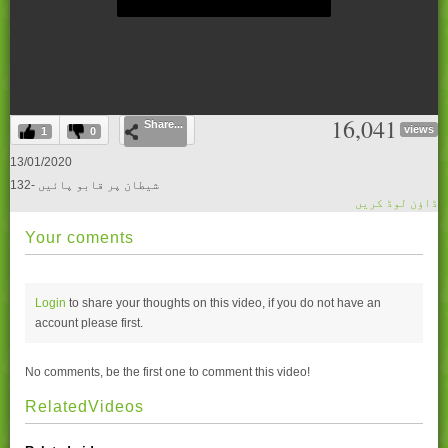
0
16,041
Share...
seconds
views
1
0
of
0
13/01/2020
seconds
132- شیطان پر قابو پائیں
ڈاؤن لوڈ کریں
Your coments
Login
to share your thoughts on this video, if you do not have an
account please
first.
No comments, be the first one to comment this video!
RelatedVideos