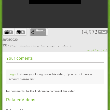
0
14,972
Share...
seconds
views
2
0
of
0
28/05/2020
seconds
333 - روزِ محشر اور یہودو نصاری سے دوستی کا انجام
ڈاؤن لوڈ کریں
Your coments
Login
to share your thoughts on this video, if you do not have an
account please
first.
No comments, be the first one to comment this video!
RelatedVideos