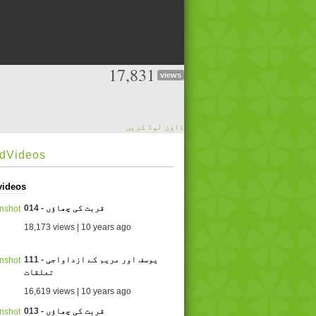
17,831
views
ڈاؤن لوڈ کریں
edVideos
videos
014 - قربت کی چھاؤں
18,173 views | 10 years ago
111 - یوسف اور مریم کے ازداواجی
تعلقات
16,619 views | 10 years ago
013 - قربت کی چھاؤں