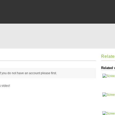
Relat
Related 
 if you do not have an account please
first.
s video!