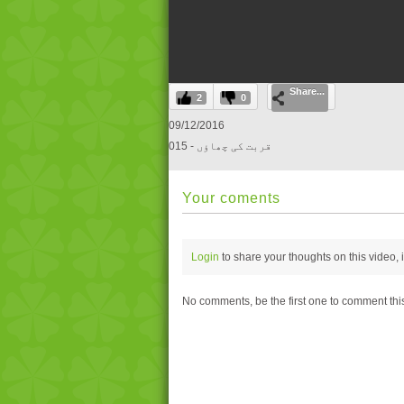
0
Share...
seconds
2
0
of
0
09/12/2016
seconds
Volume
015 - قربت کی چھاؤں
0%
Your coments
Login
to share your thoughts on this video,
No comments, be the first one to comment thi