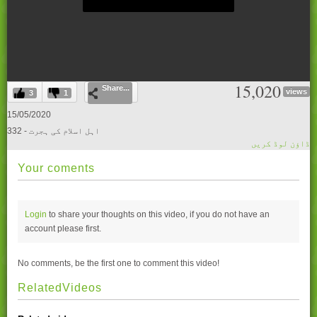
0
15,020
Share...
seconds
views
3
1
of
0
15/05/2020
seconds
332 - اہل اسلام کی ہجرت
ڈاؤن لوڈ کریں
Your coments
Login
to share your thoughts on this video, if you do not have an
account please
first.
No comments, be the first one to comment this video!
RelatedVideos