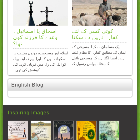
ائے
کوئی کسی کے لئے
اسحاق یا اسمائیل۔
کفارہ نہیں دے سکتا
وعدے کا فرزند کون
باتيں
تھا؟
کھانا
ایک مسلمان نے کہا: مسیحی کے
وں سے
ایمان کے مطابق کفارہ کا نظام غلط
اسلام اور مسیحیت، دونوں مذہب یہ
ہے۔ ایسا لگتا ہے کہ مسیحی بائبل
سکھاتے ہیں کہ ابراہیم نے اپنے بیٹے
کے بجائے پولس رسول ک...
کو اللہ کی راہ میں قربان کرنے کی
کوشش کی تھی۔...
English Blog
Inspiring Images