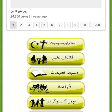
یوم فتح کا دن
24,350 views | 4 years ago
1
2
3
4
5
6
7
8
9
10
... 200