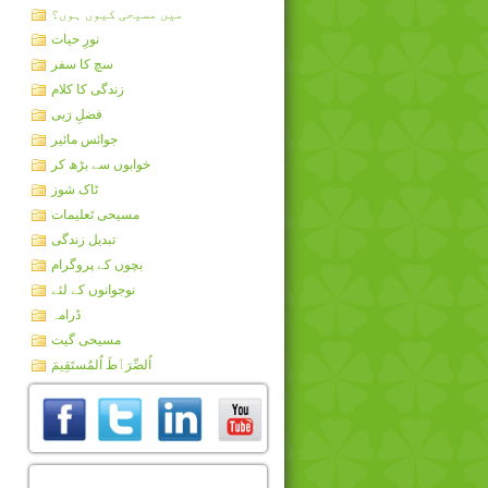
میں مسیحی کیوں ہوں؟
نورِ حیات
سچ کا سفر
زندگی کا کلام
فضلِ رَبی
جوائس مائیر
خوابوں سے بڑھ کر
ٹاک شوز
مسیحی تَعلیمات
تبدیل زندگی
بچوں کے پروگرام
نوجوانوں کے لئے
ڈرامہ
مسیحی گیت
اُلصِّرَٲطَ اُلمُستَقِيمَ