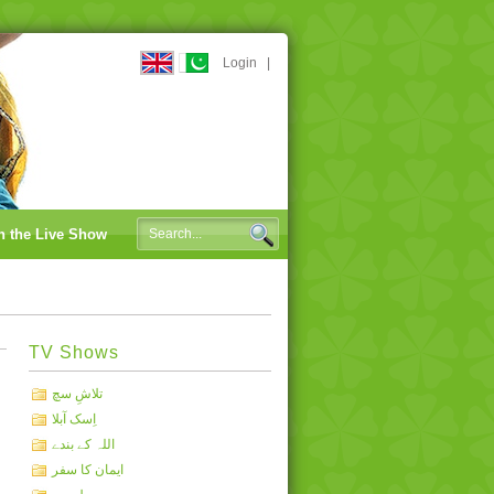
Login
|
n the Live Show
TV Shows
تلاشِ سچ
اِسک آبلا
اللہ کے بندے
ایمان کا سفر