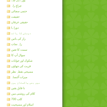
پورے دِل سے
چراغِ راہ
حتمی سچائی
حقیقت
حقیقی عرفان
دوراہا
دوستی کا ہاتھ
راز کی باتیں
راہِ نجات
سمت کا تعین
سوال آپ کا
شکوک اور جوابات
قربت کی چھاؤں
مسیحی نقطہِ نظر
میرات اُلنساہ
میں بھی پاکستان ہوں
نا قابلِ یقین
کلام کی روشنی میں
کلب 700
اسلام اور مسیحیت