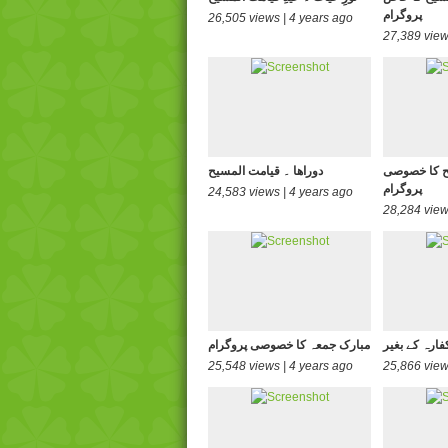
پروگرام
26,505 views | 4 years ago
27,389 view
ح کا خصوصی
دوراھا ۔ قیامت المسیح
پروگرام
24,583 views | 4 years ago
28,284 view
فارہ کے بغیر
مبارک جمعہ کا خصوصی پروگرام
25,548 views | 4 years ago
25,866 view