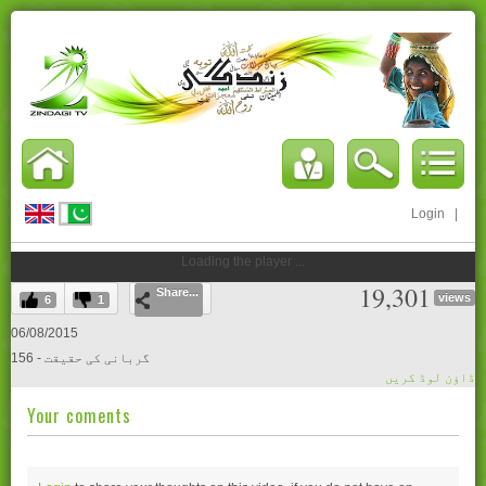
Login
|
Loading the player ...
19,301
Share...
views
6
1
06/08/2015
156 - گربانی کی حقیقت
ڈاؤن لوڈ کریں
Your coments