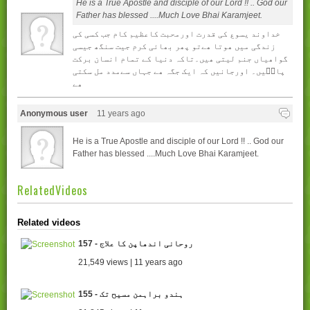
He is a True Apostle and disciple of our Lord !! .. God our
Father has blessed ....Much Love Bhai Karamjeet.
خداوند يسوع کی قدرت اورمحبت کاعظيم کام جب کسی کی
زندگی ميں ھوتا ھےتو پھر بھائی کرم جيت سنگھ جيسی
گواھياں جنم ليتی ھيں۔تاکہ دنيا کے تمام انسان برکت
پايۢيں۔ اورجانيں کہ ايک جگہ ھے جہاں سےمدد مل سکتی
ھے
Anonymous user
11 years ago
He is a True Apostle and disciple of our Lord !! .. God our
Father has blessed ....Much Love Bhai Karamjeet.
RelatedVideos
Related videos
157 - روحانی اندھاپن کا علاج
21,549 views | 11 years ago
155 - ہندو براہمن مسیح تک