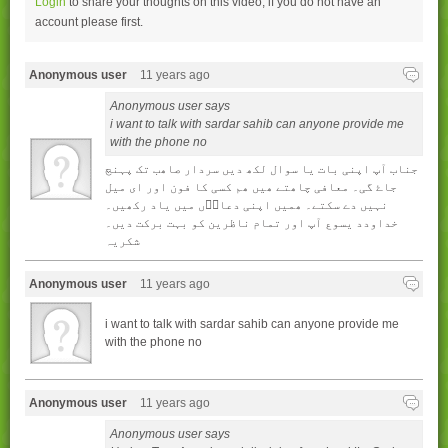
Login
to share your thoughts on this video, if you do not have an
account please
first.
Anonymous user
11 years ago
Anonymous user says
i want to talk with sardar sahib can anyone provide me
with the phone no
جناب آپ اپنی بات يا سوال لکھ ديں سردار صاھب تک پہنچ
جاۓ گی۔ معافی چاھتے ھيں ھم کسی کا فون اور ای ميل
نہيں دے سکتے۔ ھميں اپنی دعاوۢں ميں ياد رکھيں۔
خداودد يسوع آپ اور تمام ناظرين کو بہت برکت ديں۔
شکريہ
Anonymous user
11 years ago
i want to talk with sardar sahib can anyone provide me
with the phone no
Anonymous user
11 years ago
Anonymous user says