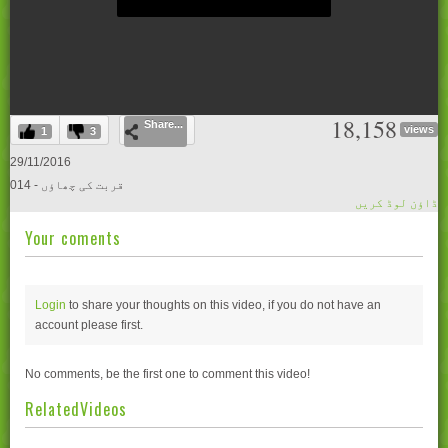
0
18,158
Share...
seconds
views
1
3
of
0
29/11/2016
seconds
014 - قربت کی چھاؤں
ڈاؤن لوڈ کریں
Your coments
Login
to share your thoughts on this video, if you do not have an
account please
first.
No comments, be the first one to comment this video!
RelatedVideos