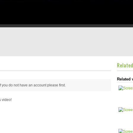
Relate
Related 
 if you do not have an account please
first.
s video!