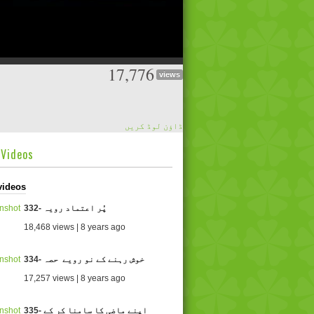
17,776
views
ڈاؤن لوڈ کریں
dVideos
videos
332- پُر اعتماد رویہ
18,468 views | 8 years ago
334- خوش رہنے کے نو رویے حصہ
17,257 views | 8 years ago
335- اپنے ماضی کا سامنا کر کے