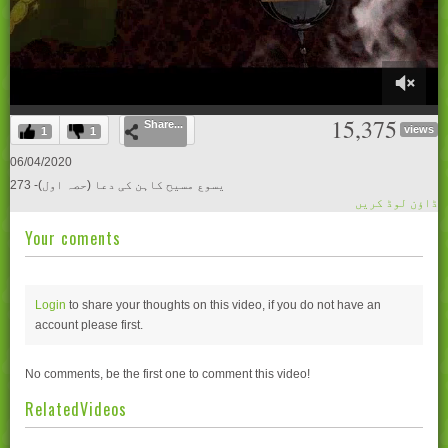
0
15,375
Share...
of
views
1
1
29
minutes,
06/04/2020
4
273 -یسوع مسیح کاہن کی دعا (حصہ اول)
seconds
ڈاؤن لوڈ کریں
Your coments
Login
to share your thoughts on this video, if you do not have an
account please
first.
No comments, be the first one to comment this video!
RelatedVideos