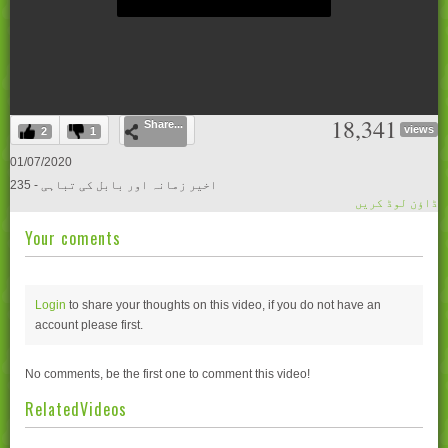
0
18,341
Share...
seconds
views
2
1
of
0
01/07/2020
seconds
235 - اخیر زمانہ اور بابل کی تباہی
ڈاؤن لوڈ کریں
Your coments
Login
to share your thoughts on this video, if you do not have an
account please
first.
No comments, be the first one to comment this video!
RelatedVideos