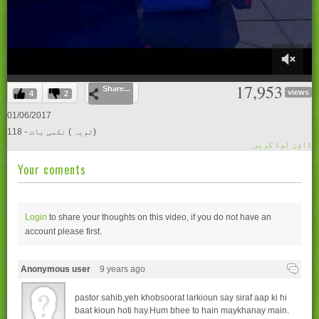
0
17,953
Share...
of
views
4
2
29
minutes,
01/06/2017
12
118 - توبہ ) نکمی بات)
seconds
ڈاؤن لوڈ کریں
Your coments
Login
to share your thoughts on this video, if you do not have an
account please
first.
Anonymous user
9 years ago
pastor sahib,yeh khobsoorat larkioun say siraf aap ki hi
baat kioun hoti hay.Hum bhee to hain maykhanay main.