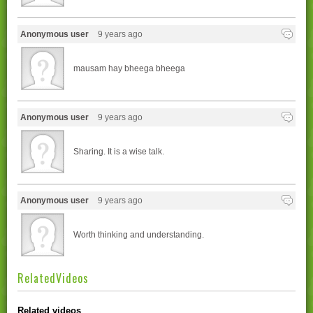
Anonymous user
9 years ago
mausam hay bheega bheega
Anonymous user
9 years ago
Sharing. It is a wise talk.
Anonymous user
9 years ago
Worth thinking and understanding.
RelatedVideos
Related videos