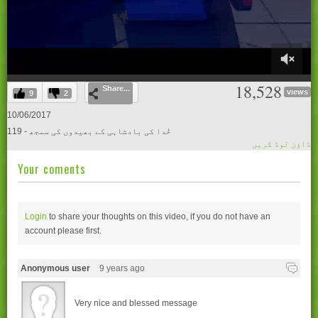
0
18,528
Share...
of
views
9
2
29
minutes,
10/06/2017
0
119 - خُدا کی بادشاہی کے بھیدوں کی سمجھ
ڈاؤن لوڈ کریں
Your coments
Login
to share your thoughts on this video, if you do not have an
account please
first.
Anonymous user
9 years ago
Very nice and blessed message