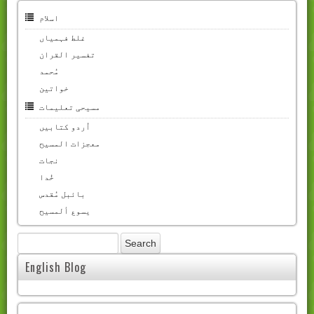
اسلام
غلط فہمیاں
تفسیر القران
مُحمد
خواتین
مسیحی تعلیمات
اُردو کتابیں
معجزات المسیح
نجات
خُدا
بائبل مُقدس
یسوع ألمسیح
English Blog