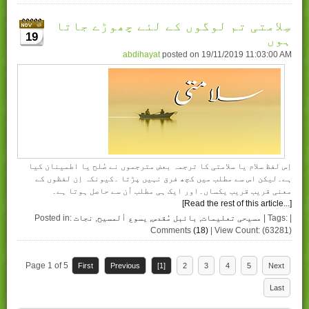
سِلامتی تم لوگوں کے لئے چھوڑے جاتا
ہوں
19
abdihayat
posted on
19/11/2019 11:03:00 AM
اِس لفظ سلام يا سلامتی کا ترجمہ بعض مترجموں نے صُلح يا اطمينان کيا
ہے۔ليکن اس سے مطلب ميں کچھ فرق نہيں پڑتا ۔کيونکہ اِن لفظوں کے
معنی قريب قريب يکساں۔اور ايک ہی مطلب اُن سے حاصل ہوتا ہے۔
[Read the rest of this article...]
| Tags: |
مسیحی تعلیمات
,
بائبل مُقدس
,
یسوع ألمسیح
,
نجات
Posted in:
Comments
(18)
| View Count: (63281)
Page 1 of 5
First
Previous
[1]
2
3
4
5
Next
Last