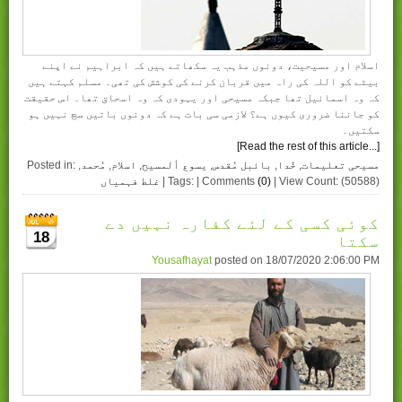
اسلام اور مسیحیت، دونوں مذہب یہ سکھاتے ہیں کہ ابراہیم نے اپنے
بیٹے کو اللہ کی راہ میں قربان کرنے کی کوشش کی تھی۔ مسلم کہتے ہیں
کہ وہ اسمائیل تھا جبکہ مسیحی اور یہودی کہ وہ اسحاق تھا۔ اس حقیقت
کو جاننا ضروری کیوں ہے؟ لازمی سی بات ہے کہ دونوں باتیں سچ نہیں ہو
سکتیں۔
[Read the rest of this article...]
مسیحی تعلیمات
,
خُدا
,
بائبل مُقدس
,
یسوع ألمسیح
,
اسلام
,
مُحمد
,
Posted in:
| View Count: (50588)
(0)
| Tags: | Comments
غلط فہمیاں
کوئی کسی کے لئے کفارہ نہیں دے
سکتا
18
Yousafhayat
posted on
18/07/2020 2:06:00 PM