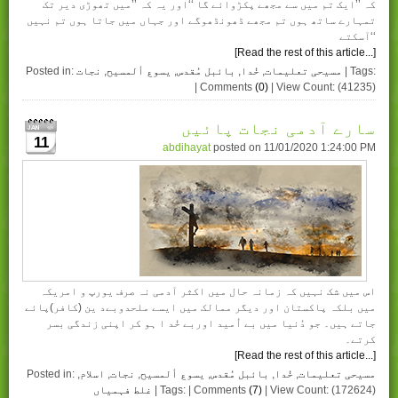
کہ ’’ايک تم ميں سے مجھے پکڑوائے گا ‘‘اور يہ کہ ’’ميں تھوڑی دير تک
تمہارے ساتھ ہوں تم مجھے ڈھونڈھوگے اور جہاں ميں جاتا ہوں تم نہيں
آسکتے‘‘
[Read the rest of this article...]
| Tags:
مسیحی تعلیمات
,
خُدا
,
بائبل مُقدس
,
یسوع ألمسیح
,
نجات
Posted in:
| Comments
(0)
| View Count: (41235)
سارے آدمی نجات پائیں
11
abdihayat
posted on
11/01/2020 1:24:00 PM
اس میں شک نہیں کہ زمانہ حال میں اکثر آدمی نہ صرف یورپ و امریکہ
میں بلکہ پاکستان اور دیگر ممالک میں ایسے ملحدوبےد ین (کافر)پائے
جاتے ہیں۔ جو دُنیا میں بے اُمید اوربے خُد ا ہو کر اپنی زندگی بسر
کرتے۔
[Read the rest of this article...]
مسیحی تعلیمات
,
خُدا
,
بائبل مُقدس
,
یسوع ألمسیح
,
نجات
,
اسلام
,
Posted in:
| View Count: (172624)
(7)
| Tags: | Comments
غلط فہمیاں