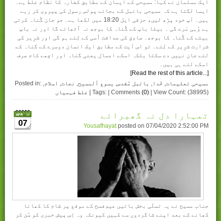
ایک مسلمان نے کہا: مسیحی کے ایمان کے مطابق کفارہ کا نظام غلط ہے۔
ایسا لگتا ہے کہ مسیحی بائبل کے بجائے پولس رسول کی پیروی کر رہے
ہیں۔ آپ خود پڑھ لیں، حزقی ایل 18:20 میں لکھا ہے۔ جو جان گُناہ کرتی
ہے وُہی مَرے گی ۔ بیٹا باپ کے گُناہ کا بوجھ نہ اُٹھائے گا اور نہ باپ
بیٹے کے گُناہ کا بوجھ۔ صادِق کی صداقت اُسی کے لِئے ہو گی اور شرِیر کی
شرارت شرِیر کے لِئے۔ تو اس آیت کے مطابق ایک انسان دوسرے کے گناہ کے
لئے جان نہیں دے سکتا بلکہ اسکے اعمال یعنی گناہ اور اچھے کام صرف
اسکے لئے ہی ہیں۔
[Read the rest of this article...]
مسیحی تعلیمات
,
خُدا
,
بائبل مُقدس
,
یسوع ألمسیح
,
نجات
,
اسلام
,
Posted in:
| View Count: (38995)
(0)
| Tags: | Comments
غلط فہمیاں
تمہارا دل نہ گھبرائے
07
Yousafhayat
posted on
07/04/2020 2:52:00 PM
جناب مسیح نے يہ تسلّی بخش باتيں عيدِفسح کے موقع پر شام کا کھانا
کھانے کے بعد اپنے شاگردوں سے کہيں کيونکہ وہ اِس پيش خبری کو سُن کر