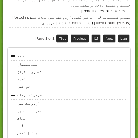
اگرتمام دنیا کے آدمی ایک دم سے اُس میں داخل ہونا چاہیں۔ تو بلا
تکلیف و کشمکش داخل ہو سکتے ہیں۔
[Read the rest of this article...]
مسیحی تعلیمات
,
خُدا
,
بائبل مُقدس
,
اُردو کتابیں
,
نجات
,
غلط
Posted in:
| View Count: (50605)
(1)
| Tags: | Comments
فہمیاں
Page 1 of 1
First
Previous
[1]
Next
Last
اسلام
غلط فہمیاں
تفسیر القران
مُحمد
خواتین
مسیحی تعلیمات
اُردو کتابیں
معجزات المسیح
نجات
خُدا
بائبل مُقدس