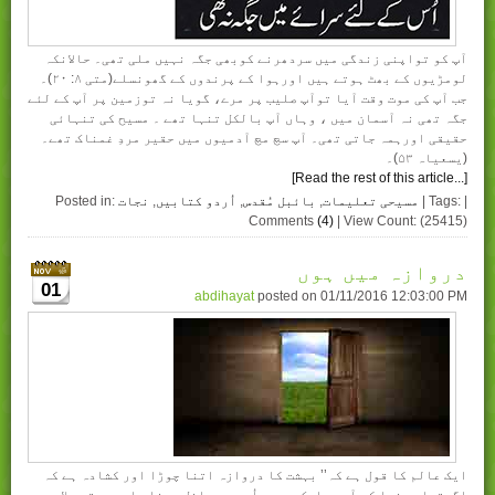
آپ کو تواپنی زندگی میں سردھرنے کوبھی جگہ نہیں ملی تھی۔ حالانکہ
لومڑیوں کے بھٹ ہوتے ہیں اورہوا کے پرندوں کے گھونسلے(متی ۸: ۲۰)۔
جب آپ کی موت وقت آیا توآپ صلیب پر مرے، گویا نہ توزمین پر آپ کے لئے
جگہ تھی نہ آسمان میں ، وہاں آپ بالکل تنہا تھے ۔ مسیح کی تنہائی
حقیقی اورہمہ جاتی تھی۔ آپ سچ مچ آدمیوں میں حقیر مردِ غمناک تھے۔
(یسعیاہ ۵۳)۔
[Read the rest of this article...]
| Tags: |
مسیحی تعلیمات
,
بائبل مُقدس
,
اُردو کتابیں
,
نجات
Posted in:
Comments
(4)
| View Count: (25415)
دروازہ میں ہوں
01
abdihayat
posted on
01/11/2016 12:03:00 PM
ایک عالم کا قول ہے کہ’’ بہشت کا دروازہ اتنا چوڑا اور کشادہ ہے کہ