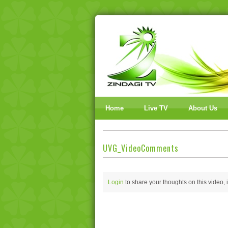
Home
Live TV
About Us
UVG_VideoComments
Login
to share your thoughts on this video,