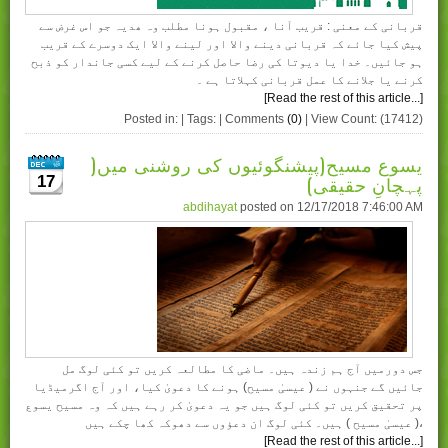
قربانی کے معنی : قریب آنا ، مقبول ہونا مطلب وہ ھدیہ جو اس غرض سے
پیش کیا جائے کہ قربانی دینے والا اور لینے والا ایک دوسرے کے قریب
ہو جائیں۔ خدا یا دیوتا کی رضا حاصل کرنے کے لیے کسی جاندار کو ذبح
کرنے یا جلانے کا عمل قربانی کہلاتا ہے ۔
[Read the rest of this article...]
Posted in: | Tags: | Comments
(0)
| View Count: (17412)
یسوع مسیح(پیشنگوئیوں کی روشنی میں(
پہچانِ حقیقی)
17
abdihayat
posted on
12/17/2018 7:46:00 AM
جس دورمیں آج ہم زندہ ہیں۔ ماضی کا مطالعہ کریں تو کئی لوگ مل
جائیں گے جنہوں نے ( عیسیٰ مسیح) ہونے کا دعویٰ کیا، اور آج اگرمیڈیا
پر تحقیق کریں تو کئی لوگ ہیں جو یہ دعویٰ کر رہے ہیں کہ وہ مسیح یسوع
( عیسیٰ مسیح ) ہیں۔ کئی لوگ ان دعؤوں سے دھوکہ کھا چکے ہیں،
[Read the rest of this article...]