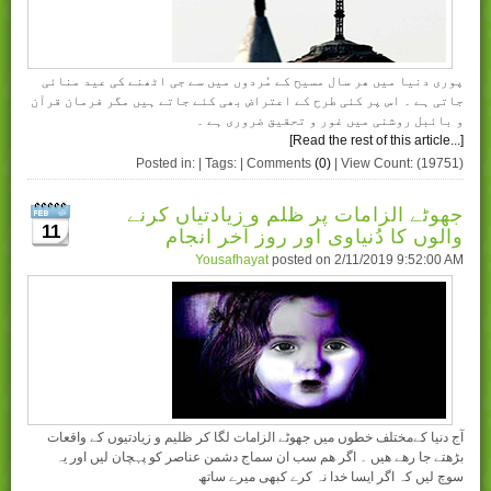
پوری دنیا میں ھر سال مسیح کے مُردوں میں سے جی اٹھنے کی عید منائی
جاتی ہے ۔ اس پر کئی طرح کے اعتراض بھی کئے جاتے ہیں مگر فرمان قرآن
و بائبل روشنی میں غور و تحقیق ضروری ہے ۔
[Read the rest of this article...]
Posted in: | Tags: | Comments
(0)
| View Count: (19751)
جھوٹے الزامات پر ظلم و زیادتیاں کرنے
والوں کا دُنیاوی اور روز آخر انجام
11
Yousafhayat
posted on
2/11/2019 9:52:00 AM
آج دنیا کےمختلف خطوں میں جھوٹے الزامات لگا کر ظلیم و زیادتیوں کے واقعات
بڑھتے جا رھے ھیں ۔ اگر ھم سب ان سماج دشمن عناصر کو پہچان لیں اور یہ
سوچ لیں کہ اگر ایسا خدا نہ کرے کبھی میرے ساتھ