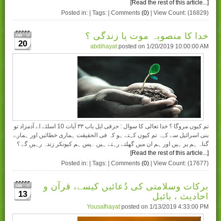
[Read the rest of this article...]
Posted in: | Tags: | Comments
(0)
| View Count: (16829)
خدا کا منصوبہ موت یا زندگی ؟
20
abdihayat
posted on
1/20/2019 10:00:00 AM
تم کيوں مروگا ؟ خدا تعالی کا سوال : حزقی ايل باب ۳۳ آيات 10 اسلئے اے آدمزاد تو
بنی اسرائیل سے کہہ تم کيوں کہتے ہو کہ فی الحقیقت ہماری خطائیں اور ہمارے
گناہ ہم پر ہیں اور ہم ان میں گھلتے رہتے ہیں ۔پس ہم کیونکر زندہ رہیں گے ؟
[Read the rest of this article...]
Posted in: | Tags: | Comments
(0)
| View Count: (17677)
برکات وسلامتی کی دُعائیں کیسے، قرآن و
احادیث ، بائبل
13
Yousafhayat
posted on
1/13/2019 4:33:00 PM