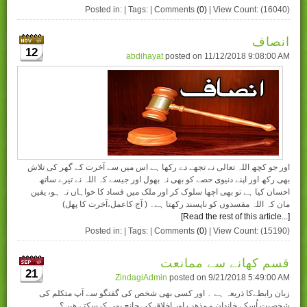
Posted in: | Tags: | Comments
(0)
| View Count: (16040)
انصاف
12
abdihayat
posted on
11/12/2018 9:08:00 AM
اور جو کچھ اللہ تعالی نے تجھے دے رکھا ہے اس میں سے آخرت کے گھر کی تلاش
بھی رکھ اور اپنے دنیوی حصے کو بھی نہ بھول اور جیسے کہ اللہ نے تیرے ساتھ
احسان کیا ہے تو بھی اچھا سلوک کر اور ملک میں فساد کا خواہاں نہ ہو، یقین
مان کہ اللہ مفسدوں کو ناپسند رکھتا ہے۔ ( آج کاعمل،آخرت کا پھل)
[Read the rest of this article...]
Posted in: | Tags: | Comments
(0)
| View Count: (15190)
قسم کھانے سے ممانعت
21
ZindagiAdmin
posted on
9/21/2018 5:49:00 AM
زبان رابطےکا ذریعہ ہے ۔ اور کسی بھی شخص کی گفتگو سے آپ متکلم کی
شخصیت اُسکے خاندان و مذھب اور اخلاق کی جانچ بھی کرسکتے ھیں؟