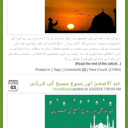
انسان خدا تعالیٰ کی تخلیق ہے ایک انسان بابا آدم اور بی بی حوا کی
تخلیق سے نسل انسانی کا آغازہوا ۔ ایک خاندان مگر آج غیر خدائی
تعلیمامت کی روشنی میں نفرت و تعصب ،قتل و غارت ، ظلم وناانصافی ،
اور اخلاقی تنزلیوں کے نا رکنے والوں سلسلوں کا شکار۔ محبت و سلامتی
اور خدائی بحالی کس طرح ممکن ہے ؟
[Read the rest of this article...]
Posted in: | Tags: | Comments
(0)
| View Count: (17464)
عید الاضحیٰ اور یسوع مسیح کی قربانی
03
Yousafhayat
posted on
1/3/2019 7:56:00 AM