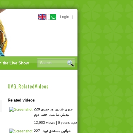
Login
|
n the Live Show
UVG_RelatedVideos
Related videos
229 جبری شادی اور جبری
تبدیلیِ مذہب۔ حصہ دوم
12,903 views | 6 years ago
227 خواتین مستحقِ توجہ