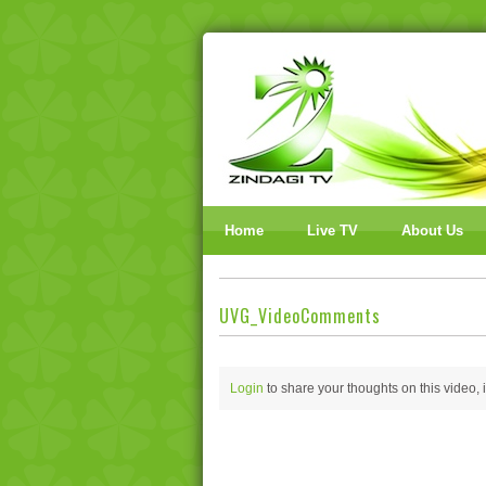
Home
Live TV
About Us
UVG_VideoComments
Login
to share your thoughts on this video,