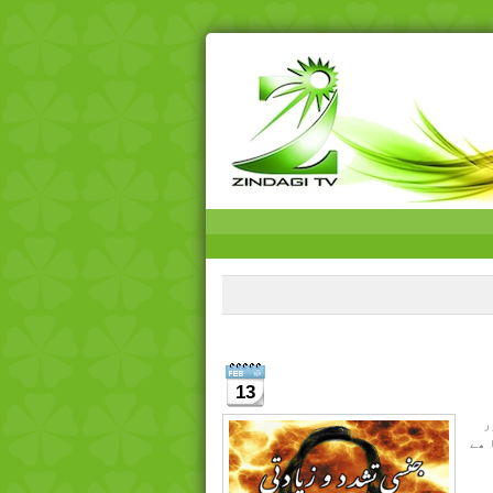
13
ر
 ھے