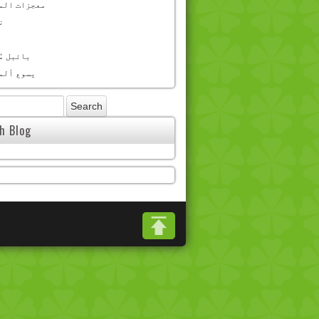
معجزات الم
ن
بائبل مُ
یسوع ألم
sh Blog