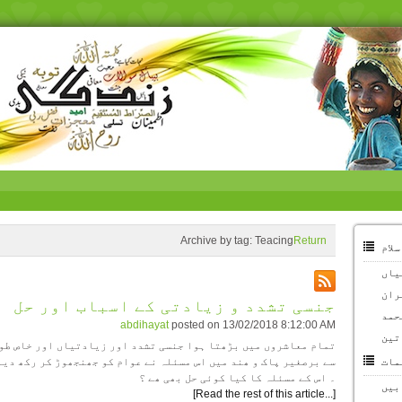
Archive by tag:
Teacing
Return
سلام
یاں
ران
جنسی تشدد و زیادتی کے اسباب اور حل
ُحمد
abdihayat
posted on
13/02/2018 8:12:00 AM
تین
تمام معاشروں میں بڑھتا ہوا جنسی تشدد اور زیادتیاں اور خاص طو
مات
سے برصغیر پاک و ھند میں اس مسئلہ نے عوام کو جھنجھوڑ کر رکھ دیا
۔ اس کے مسئلہ کا کیا کوئی حل بھی ھے ؟
بیں
[Read the rest of this article...]