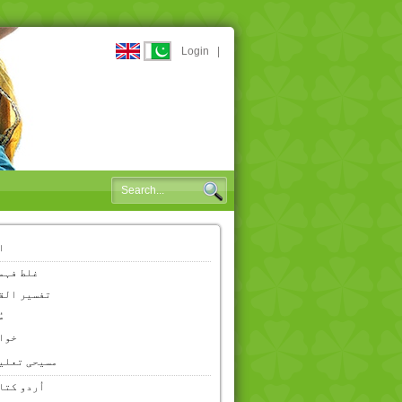
Login
|
ا
غلط فہم
تفسیر الق
م
خوا
مسیحی تعلی
اُردو کتا