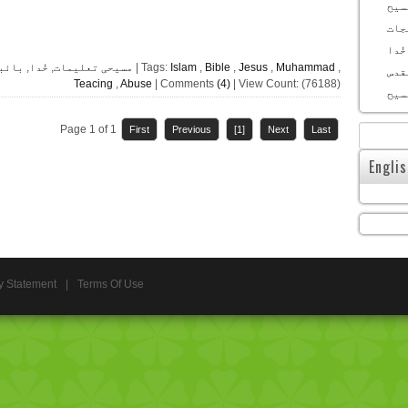
سیح
جات
خُدا
,
Muhammad
,
Jesus
,
Bible
,
Islam
| Tags:
مسیحی تعلیمات
,
خُدا
,
بائبل
قدس
Teacing
,
Abuse
| Comments
(4)
| View Count: (76188)
سیح
Page 1 of 1
First
Previous
[1]
Next
Last
Engli
y Statement
|
Terms Of Use