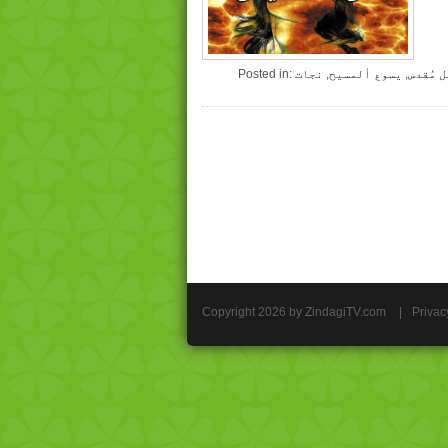
 مُقدس
,
یسوع ألمسیح
,
نجات
Posted in:
Copyright 2026 by ZindagiTV.com
|
Privac