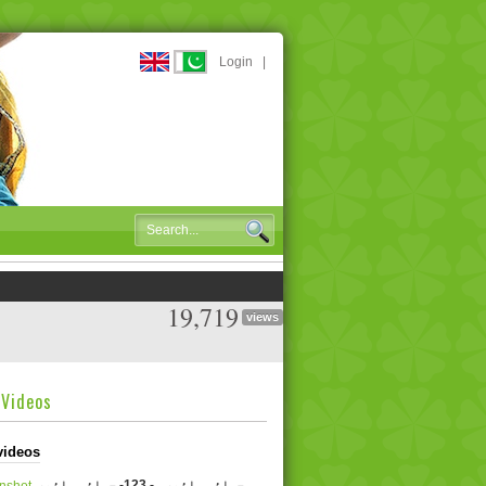
Login
|
19,719
views
dVideos
videos
جوائس مائیر۔ - 123- جوائس مائیر