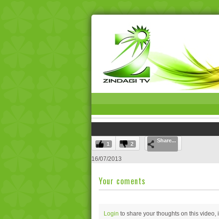
Share...
1
2
16/07/2013
Your coments
Login
to share your thoughts on this video,