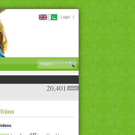
Login
|
20,401
views
dVideos
videos
جوائس مائیر۔ - 127- محرک محبت