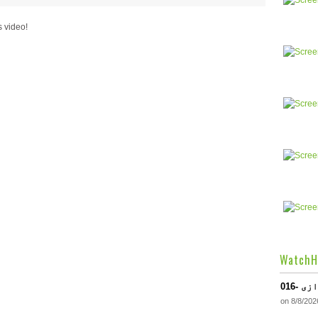
s video!
29,640 v
WatchH
فرازی
on 8/8/202