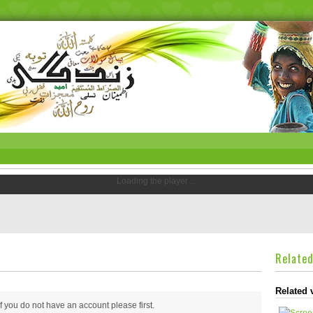
Loading the player ...
Relate
Related 
 if you do not have an account please
first.