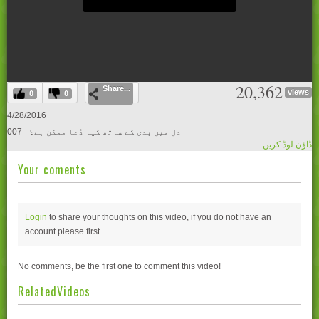
0
20,362
Share...
seconds
views
0
0
of
0
4/28/2016
seconds
007 - دل میں بدی کے ساتھ کیا دُعا ممکن ہے؟
ڈاؤن لوڈ کریں
Your coments
Login
to share your thoughts on this video, if you do not have an
account please
first.
No comments, be the first one to comment this video!
RelatedVideos