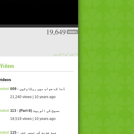
19,649
views
ڈاؤن لوڈ کریں
dVideos
videos
009 - دُعا کے جواب میں روکاوٹیں
21,240 views | 10 years ago
113 - (Part-6) مسیح کی الوہیت
18,519 views | 10 years ago
115 - عہد جدید کی نبیہ حنہ