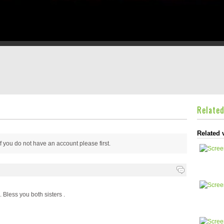
Relate
Related 
 if you do not have an account please
first.
 Bless you both sisters .