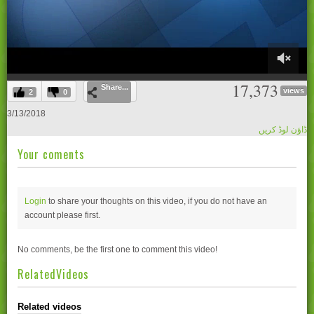
0
17,373
Share...
of
views
2
0
23
minutes,
3/13/2018
21
ڈاؤن لوڈ کریں
seconds
Your coments
Login
to share your thoughts on this video, if you do not have an
account please
first.
No comments, be the first one to comment this video!
RelatedVideos
Related videos