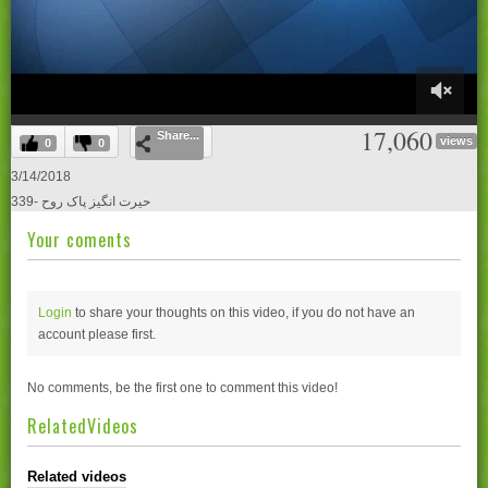
0
17,060
Share...
of
views
0
0
24
minutes,
3/14/2018
33
339- حیرت انگیز پاک روح
seconds
Your coments
Login
to share your thoughts on this video, if you do not have an
account please
first.
No comments, be the first one to comment this video!
RelatedVideos
Related videos