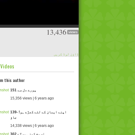
13,436
views
ڈاؤن لوڈ کریں
dVideos
m this author
151 پورے دل سے
15,356 views | 6 years ago
139- !اپنے ایمان کے لئے کھڑے ہو
جاؤ
14,338 views | 6 years ago
302 - مَسیح کون ہیں؟