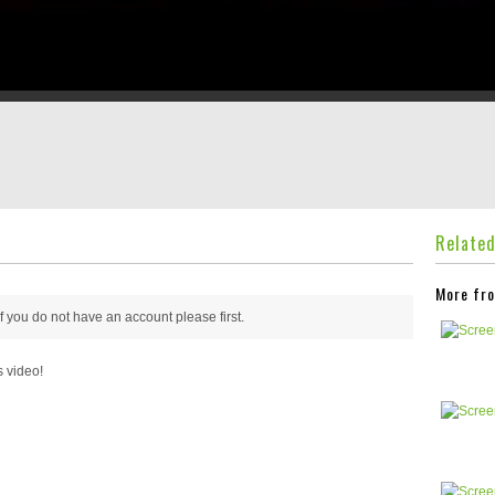
Relate
More fro
 if you do not have an account please
first.
s video!