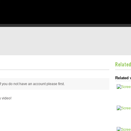
Relate
Related 
 if you do not have an account please
first.
s video!