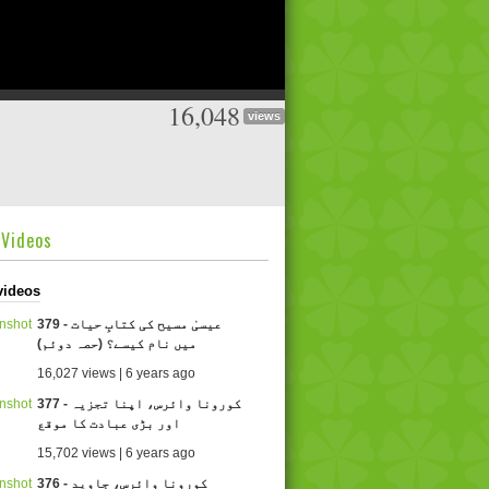
16,048
views
dVideos
videos
379 - عیسیٰ مسیح کی کتابِ حیات
میں نام کیسے؟ (حصہ دوئم)
16,027 views | 6 years ago
377 - کورونا وائرس، اپنا تجزیہ
اور بڑی عبادت کا موقع
15,702 views | 6 years ago
376 - کورونا وائرس، جاوید