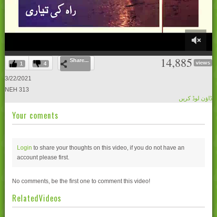
0
14,885
Share...
of
views
1
4
28
minutes,
3/22/2021
38
NEH 313
seconds
ڈاؤن لوڈ کریں
Your coments
Login
to share your thoughts on this video, if you do not have an
account please
first.
No comments, be the first one to comment this video!
RelatedVideos