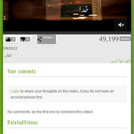
0
49,199
Share...
of
views
3
0
27
minutes,
5/9/2022
35
کفارہ
seconds
ڈاؤن لوڈ کریں
Your coments
Login
to share your thoughts on this video, if you do not have an
account please
first.
No comments, be the first one to comment this video!
RelatedVideos